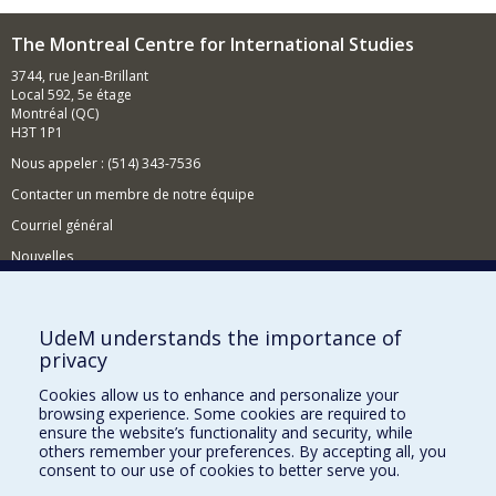
The Montreal Centre for International Studies
3744, rue Jean-Brillant
Local 592, 5e étage
Montréal (QC)
H3T 1P1
Nous appeler : (514) 343-7536
Contacter un membre de notre équipe
Courriel général
Nouvelles
Événements
Comment soutenir le CÉRIUM?
UdeM understands the importance of
privacy
BESOIN D'AIDE?
Cookies allow us to enhance and personalize your
Plan du site
browsing experience. Some cookies are required to
Signaler une erreur
ensure the website’s functionality and security, while
others remember your preferences. By accepting all, you
Accessibilité
consent to our use of cookies to better serve you.