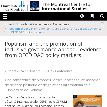
Passer
/
The Montreal Centre for
au
International Studies
contenu
Langues
Liens 
R
Menu
N
Home
Nouvelles et évenements
Événements
Populism and the promotion of inclusive governance abroad : evidence
from OECD DAC policy markers
Populism and the promotion of
inclusive governance abroad : evidence
from OECD DAC policy markers
26 mars 2024, 11:30 à 12:30
– CEPSI
Conférence
Une conférence de Simone Dietrich, professeure associée
de science politique et de relations internationales à
l'Université de Genève
Le Centre d'études sur la paix et la
sécurité internationale (CEPSI) et le CÉRIUM
sont heureux d'accueillir Simone Dietrich