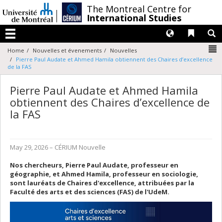
Passer
/
The Montreal Centre for
au
International Studies
contenu
Langues
Liens 
R
Menu
N
Home
Nouvelles et évenements
Nouvelles
Pierre Paul Audate et Ahmed Hamila obtiennent des Chaires d’excellence
de la FAS
Pierre Paul Audate et Ahmed Hamila
obtiennent des Chaires d’excellence de
la FAS
May 29, 2026
– CÉRIUM
Nouvelle
Nos chercheurs, Pierre Paul Audate, professeur en
géographie, et Ahmed Hamila, professeur en sociologie,
sont lauréats de Chaires d'excellence, attribuées par la
Faculté des arts et des sciences (FAS) de l'UdeM.