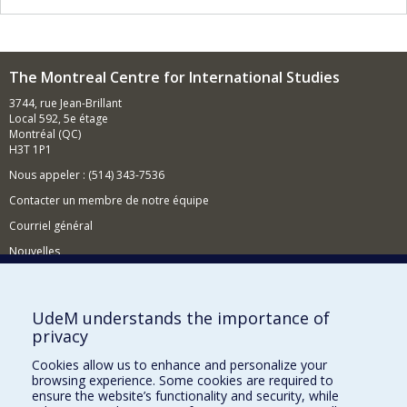
The Montreal Centre for International Studies
3744, rue Jean-Brillant
Local 592, 5e étage
Montréal (QC)
H3T 1P1
Nous appeler : (514) 343-7536
Contacter un membre de notre équipe
Courriel général
Nouvelles
Événements
Comment soutenir le CÉRIUM?
UdeM understands the importance of
privacy
BESOIN D'AIDE?
Cookies allow us to enhance and personalize your
Plan du site
browsing experience. Some cookies are required to
Signaler une erreur
ensure the website’s functionality and security, while