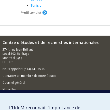
Tunisie
Profil complet
Centre d'études et de recherches internationales
3744, rue Jean-Brillant
Local 592, 5e étage
Montréal (QC)
H3T 1P1
Nous appeler : (514) 343-7536
Contacter un membre de notre équipe
Courriel général
Nouvelles
Événements
Comment soutenir le CÉRIUM?
L’UdeM reconnaît l’importance de