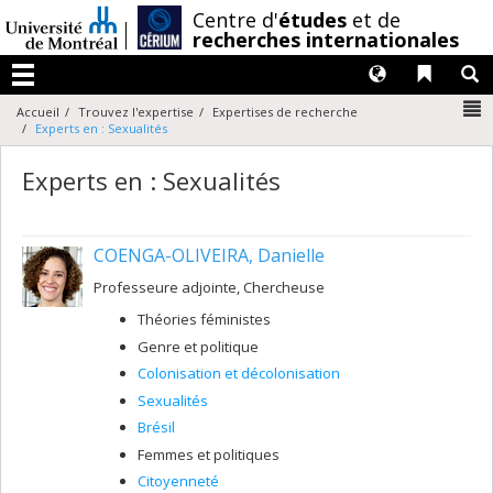
Passer
/
Centre d'
études
et de
au
recherches internationales
contenu
Langues
Liens 
R
Menu
N
Accueil
Trouvez l'expertise
Expertises de recherche
Experts en : Sexualités
Experts en : Sexualités
COENGA-OLIVEIRA, Danielle
Professeure adjointe, Chercheuse
Théories féministes
Genre et politique
Colonisation et décolonisation
Sexualités
Brésil
Femmes et politiques
Citoyenneté