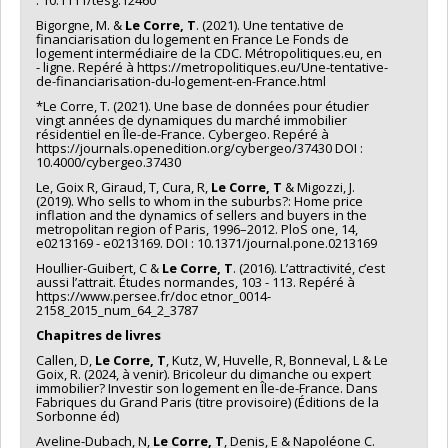
Bigorgne, M. &
Le Corre, T
. (2021). Une tentative de
financiarisation du logement en France Le Fonds de
logement intermédiaire de la CDC. Métropolitiques.eu, en
- ligne. Repéré à https://metropolitiques.eu/Une-tentative-
de-financiarisation-du-logement-en-France.html
*Le Corre, T. (2021). Une base de données pour étudier
vingt années de dynamiques du marché immobilier
résidentiel en Île-de-France. Cybergeo. Repéré à
https://journals.openedition.org/cybergeo/37430 DOI :
10.4000/cybergeo.37430
Le, Goix R, Giraud, T, Cura, R,
Le Corre, T
& Migozzi, J.
(2019). Who sells to whom in the suburbs?: Home price
inflation and the dynamics of sellers and buyers in the
metropolitan region of Paris, 1996–2012. PloS one, 14,
e0213169 - e0213169. DOI : 10.1371/journal.pone.0213169
Houllier-Guibert, C &
Le Corre, T
. (2016). L’attractivité, c’est
aussi l’attrait. Études normandes, 103 - 113. Repéré à
https://www.persee.fr/doc etnor_0014-
2158_2015_num_64_2_3787
Chapitres de livres
Callen, D,
Le Corre, T
, Kutz, W, Huvelle, R, Bonneval, L & Le
Goix, R. (2024, à venir). Bricoleur du dimanche ou expert
immobilier? Investir son logement en Île-de-France. Dans
Fabriques du Grand Paris (titre provisoire) (Éditions de la
Sorbonne éd)
Aveline-Dubach, N,
Le Corre, T
, Denis, E & Napoléone C.