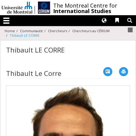
Passer
/
The Montreal Centre for
au
International Studies
contenu
Langues
Liens 
R
Menu
N
Home
Communauté
Chercheurs
Chercheurs au CÉRIUM
Thibault LE CORRE
Thibault LE CORRE
Vcard
Imp
Thibault Le Corre