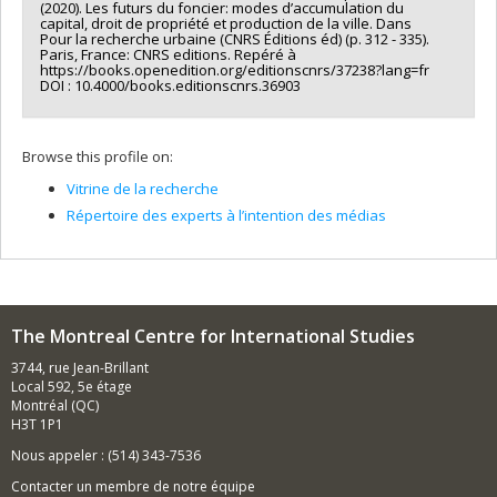
(2020). Les futurs du foncier: modes d’accumulation du
capital, droit de propriété et production de la ville. Dans
Pour la recherche urbaine (CNRS Éditions éd) (p. 312 - 335).
Paris, France: CNRS editions. Repéré à
https://books.openedition.org/editionscnrs/37238?lang=fr
DOI : 10.4000/books.editionscnrs.36903
Browse this profile on:
Vitrine de la recherche
Répertoire des experts à l’intention des médias
The Montreal Centre for International Studies
3744, rue Jean-Brillant
Local 592, 5e étage
Montréal (QC)
H3T 1P1
Nous appeler : (514) 343-7536
Contacter un membre de notre équipe