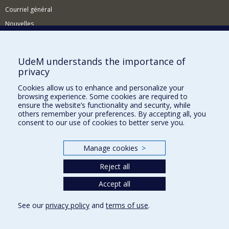
Courriel général
Nouvelles
Événements
Comment soutenir le CÉRIUM?
UdeM understands the importance of
privacy
BESOIN D'AIDE?
Cookies allow us to enhance and personalize your
Plan du site
browsing experience. Some cookies are required to
Signaler une erreur
ensure the website’s functionality and security, while
others remember your preferences. By accepting all, you
Accessibilité
consent to our use of cookies to better serve you.
FACULTÉ DES ARTS ET DES SCIENCES
Manage cookies
>
Nos départements et écoles
Reject all
Nos centres d'études
Accept all
Nos programmes et cours
See our
privacy policy
and
terms of use
.
Privacy