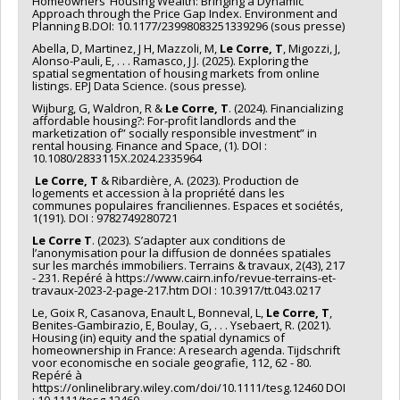
Homeowners’ Housing Wealth: Bringing a Dynamic
Approach through the Price Gap Index. Environment and
Planning B.DOI: 10.1177/23998083251339296 (sous presse)
Abella, D, Martinez, J H, Mazzoli, M,
Le Corre, T
, Migozzi, J,
Alonso-Pauli, E, . . . Ramasco, J J. (2025). Exploring the
spatial segmentation of housing markets from online
listings. EPJ Data Science. (sous presse).
Wijburg, G, Waldron, R &
Le Corre, T
. (2024). Financializing
affordable housing?: For-profit landlords and the
marketization of” socially responsible investment” in
rental housing. Finance and Space, (1). DOI :
10.1080/2833115X.2024.2335964
Le Corre, T
& Ribardière, A. (2023). Production de
logements et accession à la propriété dans les
communes populaires franciliennes. Espaces et sociétés,
1(191). DOI : 9782749280721
Le Corre T
. (2023). S’adapter aux conditions de
l’anonymisation pour la diffusion de données spatiales
sur les marchés immobiliers. Terrains & travaux, 2(43), 217
- 231. Repéré à https://www.cairn.info/revue-terrains-et-
travaux-2023-2-page-217.htm DOI : 10.3917/tt.043.0217
Le, Goix R, Casanova, Enault L, Bonneval, L,
Le Corre, T
,
Benites-Gambirazio, E, Boulay, G, . . . Ysebaert, R. (2021).
Housing (in) equity and the spatial dynamics of
homeownership in France: A research agenda. Tijdschrift
voor economische en sociale geografie, 112, 62 - 80.
Repéré à
https://onlinelibrary.wiley.com/doi/10.1111/tesg.12460 DOI
: 10.1111/tesg.12460