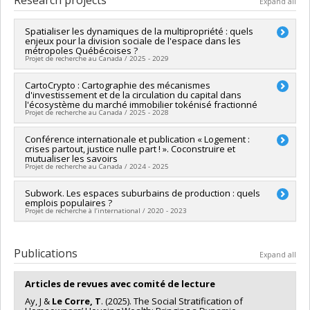
Research projects
Expand all
Spatialiser les dynamiques de la multipropriété : quels
enjeux pour la division sociale de l'espace dans les
métropoles Québécoises ?
Projet de recherche au Canada / 2025 - 2029
Lead researcher :
CartoCrypto : Cartographie des mécanismes
Thibault Le Corre
d'investissement et de la circulation du capital dans
Funding sources:
FRQSC/Fonds de recherche du Québec -
l'écosystème du marché immobilier tokénisé fractionné
Société et culture (FQRSC)
Projet de recherche au Canada / 2025 - 2028
Grant programs:
PV113813-(NP) Soutien à la recherche pour la
relève professorale
Lead researcher :
Conférence internationale et publication « Logement :
Thibault Le Corre
crises partout, justice nulle part ! ». Coconstruire et
Funding sources:
CRSH/Conseil de recherches en sciences
mutualiser les savoirs
humaines du Canada
Projet de recherche au Canada / 2024 - 2025
Grant programs:
PV153480-Subventions de développement
Savoir
Lead researcher :
Subwork. Les espaces suburbains de production : quels
Violaine Jolivet
emplois populaires ?
Co-researchers :
Gabriel Fauveaud
,
Thibault Le Corre
,
Projet de recherche à l’international / 2020 - 2023
Hélène Bélanger
,
Louis Gaudreau
Funding sources:
CRSH/Conseil de recherches en sciences
Co-researchers :
Thibault Le Corre
humaines du Canada
Historical period:
2000 A.D. - Present
Publications
Grant programs:
PV152160-Subvention Connexion
Expand all
Articles de revues avec comité de lecture
Ay, J &
Le Corre, T
. (2025). The Social Stratification of