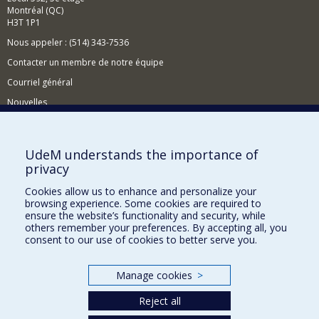
Montréal (QC)
H3T 1P1
Nous appeler : (514) 343-7536
Contacter un membre de notre équipe
Courriel général
Nouvelles
Événements
Comment soutenir le CÉRIUM?
UdeM understands the importance of
privacy
BESOIN D'AIDE?
Cookies allow us to enhance and personalize your
Plan du site
browsing experience. Some cookies are required to
Signaler une erreur
ensure the website’s functionality and security, while
others remember your preferences. By accepting all, you
Accessibilité
consent to our use of cookies to better serve you.
FACULTÉ DES ARTS ET DES SCIENCES
Manage cookies
>
Nos départements et écoles
Reject all
Nos centres d'études