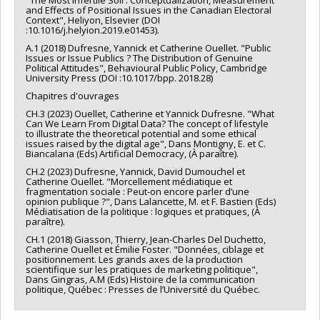
"The Most Infertile Soil : Conceptualization, Measurement
and Effects of Positional Issues in the Canadian Electoral
Context", Heliyon, Elsevier (DOI
:10.1016/j.helyion.2019.e01453).
A.1 (2018) Dufresne, Yannick et Catherine Ouellet. "Public
Issues or Issue Publics ? The Distribution of Genuine
Political Attitudes", Behavioural Public Policy, Cambridge
University Press (DOI :10.1017/bpp. 2018.28)
Chapitres d'ouvrages
CH.3 (2023) Ouellet, Catherine et Yannick Dufresne. "What
Can We Learn From Digital Data? The concept of lifestyle
to illustrate the theoretical potential and some ethical
issues raised by the digital age", Dans Montigny, E. et C.
Biancalana (Eds) Artificial Democracy, (À paraître).
CH.2 (2023) Dufresne, Yannick, David Dumouchel et
Catherine Ouellet. "Morcellement médiatique et
fragmentation sociale : Peut-on encore parler d’une
opinion publique ?", Dans Lalancette, M. et F. Bastien (Eds)
Médiatisation de la politique : logiques et pratiques, (À
paraître).
CH.1 (2018) Giasson, Thierry, Jean-Charles Del Duchetto,
Catherine Ouellet et Émilie Foster. "Données, ciblage et
positionnement. Les grands axes de la production
scientifique sur les pratiques de marketing politique",
Dans Gingras, A.M (Eds) Histoire de la communication
politique, Québec : Presses de l’Université du Québec.