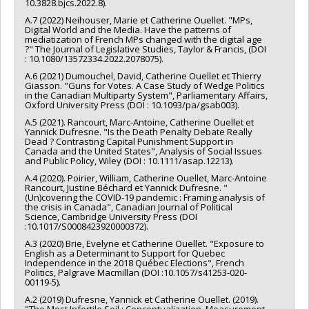
Funding sources:
FRQSC/Fonds de recherche du Québec -
10.3828.bjcs.2022.8).
Société et culture (FQRSC)
A.7 (2022) Neihouser, Marie et Catherine Ouellet. "MPs,
Grant programs:
PV129894-(RG) Programme Regroupements
Digital World and the Media. Have the patterns of
stratégiques
mediatization of French MPs changed with the digital age
?" The Journal of Legislative Studies, Taylor & Francis, (DOI
: 10.1080/13572334.2022.2078075).
A.6 (2021) Dumouchel, David, Catherine Ouellet et Thierry
Giasson. "Guns for Votes. A Case Study of Wedge Politics
in the Canadian Multiparty System", Parliamentary Affairs,
Oxford University Press (DOI : 10.1093/pa/gsab003).
A.5 (2021). Rancourt, Marc-Antoine, Catherine Ouellet et
Yannick Dufresne. "Is the Death Penalty Debate Really
Dead ? Contrasting Capital Punishment Support in
Canada and the United States", Analysis of Social Issues
and Public Policy, Wiley (DOI : 10.1111/asap.12213).
A.4 (2020). Poirier, William, Catherine Ouellet, Marc-Antoine
Rancourt, Justine Béchard et Yannick Dufresne. "
(Un)covering the COVID-19 pandemic : Framing analysis of
the crisis in Canada", Canadian Journal of Political
Science, Cambridge University Press (DOI
:10.1017/S0008423920000372).
A.3 (2020) Brie, Evelyne et Catherine Ouellet. "Exposure to
English as a Determinant to Support for Quebec
Independence in the 2018 Québec Elections", French
Politics, Palgrave Macmillan (DOI :10.1057/s41253-020-
00119-5).
A.2 (2019) Dufresne, Yannick et Catherine Ouellet. (2019).