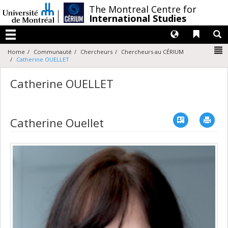
Passer
/
The Montreal Centre for
au
International Studies
contenu
Langues
Liens 
R
Menu
N
Home
Communauté
Chercheurs
Chercheurs au CÉRIUM
Catherine OUELLET
Catherine OUELLET
Vcard
Imp
Catherine Ouellet