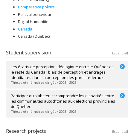
Comparative politics
Political behaviour
Digital Humanities
Canada
Canada (Québec)
Student supervision
Expand all
Les écarts de perception idéologique entre le Québec et
le reste du Canada : biais de perception et ancrages
identitaires dans la perception des partis fédéraux
Thèses et mémoires dirigés / 2026 - 2026
Graduate :
Duhaime-Gagné, Delphine
Participer ou s'abstenir : comprendre les disparités entre
Cycle :
Master's
les communautés autochtones aux élections provinciales
Grade :
M. Sc.
du Québec
Lien vers le document dans Papyrus
Thèses et mémoires dirigés / 2026 - 2026
Graduate :
Levasseur-Thériault, Louis
Cycle :
Master's
Research projects
Expand all