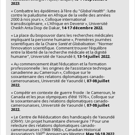
2023
.
« Combattre les épidémies à l’ère du "
Global Health
" : lutte
contre le paludisme en Afrique de la veille des années
2000 à nos jours », Colloque international
transdisciplinaire, « L’Afrique en Devenir », Université
Cheikh Anta Diop de Dakar,
14-17 décembre 2022.
« La place du biopouvoir dans les recherches médicales
impliquant la personne humaine », Premières journées
scientifiques de la Chaire
Santé et Globalisation
: "Normer
l’innovation scientifique. Comment trouver l’équilibre
entre la liberté de la recherche médicale et la dignité
humaine", Université de Yaoundé II,
13-14 juillet 2022.
« Au commencement était l’éducation et la formation
professionnelle : les origines de l’assistance technique
canadienne au Cameroun », Colloque sur le
soixantenaire des relations diplomatiques canado-
camerounaises, Université de Yaoundé I,
07-08 juillet
2022.
« Compétir en contexte de guerre froide : le Cameroun, le
Canada et les jeux olympiques d’été 1976 », Colloque sur
le soixantenaire des relations diplomatiques canado-
camerounaises, Université de Yaoundé I,
07-08 juillet
2022.
« Le Centre de Rééducation des handicapés de Yaoundé
(CRHY) : Un projet humanitaire d’envergure ? Pour une
relecture des relations diplomatiques canado-
camerounaises (1968-1980) », Canadian Historical
th
Association’s 100
Anniversary Meeting,
May 16-18 2022.