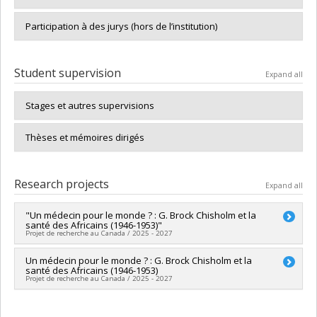
Participation à des jurys (hors de l’institution)
Student supervision
Expand all
Stages et autres supervisions
Thèses et mémoires dirigés
Research projects
Expand all
"Un médecin pour le monde ? : G. Brock Chisholm et la
santé des Africains (1946-1953)"
Projet de recherche au Canada / 2025 - 2027
Lead researcher :
Un médecin pour le monde ? : G. Brock Chisholm et la
Simplice Ayangma Bonoho
santé des Africains (1946-1953)
Funding sources:
CRSH/Conseil de recherches en sciences
Projet de recherche au Canada / 2025 - 2027
humaines du Canada
Grant programs:
PVX20020-Subvention institutionnelle du
Lead researcher :
Simplice Ayangma Bonoho
CRSH - Subventions d'exploration