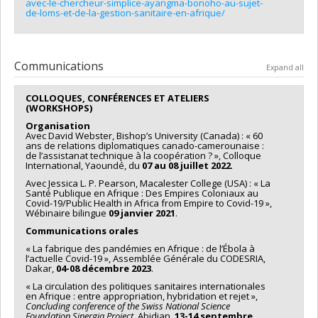
avec-le-chercheur-simplice-ayangma-bonoho-au-sujet-
de-loms-et-de-la-gestion-sanitaire-en-afrique/
Communications
Expand all
COLLOQUES, CONFÉRENCES ET ATELIERS
(WORKSHOPS)
Organisation
Avec David Webster, Bishop’s University (Canada) : « 60
ans de relations diplomatiques canado-camerounaise :
de l’assistanat technique à la coopération ? », Colloque
International, Yaoundé, du
07 au 08 juillet 2022
.
Avec Jessica L. P. Pearson, Macalester College (USA) : « La
Santé Publique en Afrique : Des Empires Coloniaux au
Covid-19/Public Health in Africa from Empire to Covid-19 »,
Wébinaire bilingue
09 janvier 2021
.
Communications orales
« La fabrique des pandémies en Afrique : de l’Ébola à
l’actuelle Covid-19 », Assemblée Générale du CODESRIA,
Dakar,
04-08 décembre 2023
.
« La circulation des politiques sanitaires internationales
en Afrique : entre appropriation, hybridation et rejet »,
Concluding conference of the Swiss National Science
Foundation Sinergia Project
, Abidjan,
13-14 septembre