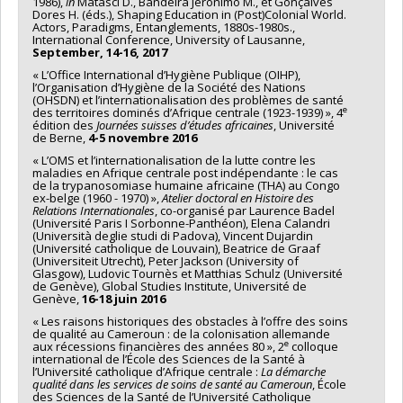
1986),
in
Matasci D., Bandeira Jéronimo M., et Gonçalves
Dores H. (éds.), Shaping Education in (Post)Colonial World.
Actors, Paradigms, Entanglements, 1880s-1980s.,
International Conference, University of Lausanne,
September, 14-16, 2017
« L’Office International d’Hygiène Publique (OIHP),
l’Organisation d’Hygiène de la Société des Nations
(OHSDN) et l’internationalisation des problèmes de santé
e
des territoires dominés d’Afrique centrale (1923-1939) », 4
édition des
Journées suisses d’études africaines
, Université
de Berne,
4-5 novembre 2016
« L’OMS et l’internationalisation de la lutte contre les
maladies en Afrique centrale post indépendante : le cas
de la trypanosomiase humaine africaine (THA) au Congo
ex-belge (1960 - 1970) »,
Atelier doctoral en Histoire des
Relations Internationales
, co-organisé par Laurence Badel
(Université Paris I Sorbonne-Panthéon), Elena Calandri
(Università deglie studi di Padova), Vincent Dujardin
(Université catholique de Louvain), Beatrice de Graaf
(Universiteit Utrecht), Peter Jackson (University of
Glasgow), Ludovic Tournès et Matthias Schulz (Université
de Genève), Global Studies Institute, Université de
Genève,
16-18 juin 2016
« Les raisons historiques des obstacles à l’offre des soins
de qualité au Cameroun : de la colonisation allemande
e
aux récessions financières des années 80 », 2
colloque
international de l’École des Sciences de la Santé à
l’Université catholique d’Afrique centrale :
La démarche
qualité dans les services de soins de santé au Cameroun
, École
des Sciences de la Santé de l’Université Catholique