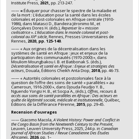
Institute Press,
2021,
pp. 213-247.
——
«
Éduquer pour chasser le spectre de la maladie et
de la mort : L’éducation pour la santé dans les écoles
coloniales et post-coloniales en Afrique centrale (1910-
1986), dans Matasci D., Bandeira Jéronimo M., et
Gonçalves Dores H. (éds.),
Repenser la « mission
civilisatrice ». L’éducation dans le monde colonial et post-
e
colonial au XX
siècle
, Rennes, Presses Universitaires de
Rennes,
2020, pp. 125-140
.
—— « Aux origines de la décentralisation dans les
systèmes de santé en Afrique : jeux et enjeux de la
participation des communautés (1970-2000) », dans
Mouliom Moungbakou I. B. et Batibonak S. (éds.),
Décentralisation et santé en Afrique : Enjeux et stratégies des
acteurs
, Douala, Éditions Cheikh Anta Diop,
2018
, pp. 46-73.
—— « Autorités coloniales et postcoloniales face à la
question de l’offre des soins de santé « parallèles » au
Cameroun, 1916-2000 », dans Djouda Feudjio Y. B.,
Nguendo Yongsi H. B., et Socpa A., (éds.),
Offres, recours &
accès aux soins de santé parallèles en Afrique : Des acteurs en
quête de légitimité sociale, médicale et institutionnelle
, Québec,
Éditions de la Différance Pérenne,
2015
, pp. 29-45.
Recension d’ouvrages
—— Giacomo Macola,
A Violent History: Power and Conflict in
the Congo Basin from the Nineteenth Century to the Present
,
Leuven, Leuven University Press, 2025, 244 p. in
Canadian
Journal of African Studies / Revue Canadienne Des Études
Africaines
,
2026
, pp. 1–