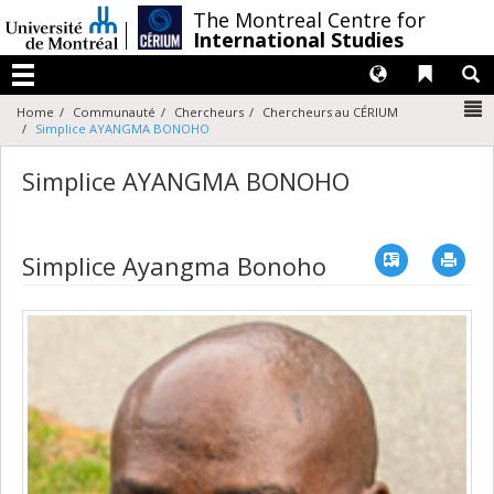
Passer
/
The Montreal Centre for
au
International Studies
contenu
Langues
Liens 
R
Menu
N
Home
Communauté
Chercheurs
Chercheurs au CÉRIUM
Simplice AYANGMA BONOHO
Simplice AYANGMA BONOHO
Vcard
Imp
Simplice Ayangma Bonoho