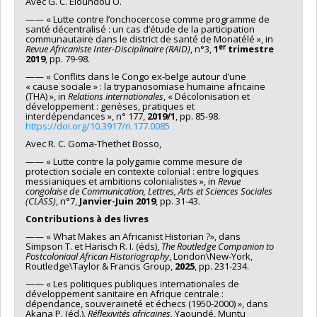
Avec G. C. Eloundou O.
—— « Lutte contre l’onchocercose comme programme de
santé décentralisé : un cas d’étude de la participation
communautaire dans le district de santé de Monatélé », in
er
Revue Africaniste Inter-Disciplinaire (RAID)
, n°3,
1
trimestre
2019
, pp. 79-98.
—— « Conflits dans le Congo ex-belge autour d’une
« cause sociale » : la trypanosomiase humaine africaine
(THA) », in
Relations internationales
, « Décolonisation et
développement : genèses, pratiques et
interdépendances », n° 177,
2019/1
, pp. 85-98.
https://doi.org/10.3917/ri.177.0085
Avec R. C. Goma-Thethet Bosso,
—— « Lutte contre la polygamie comme mesure de
protection sociale en contexte colonial : entre logiques
messianiques et ambitions colonialistes », in
Revue
congolaise de Communication, Lettres, Arts et Sciences Sociales
(CLASS)
, n°7,
Janvier-Juin 2019
, pp. 31-43.
Contributions à des livres
—— « What Makes an Africanist Historian ?», dans
Simpson T. et Harisch R. I. (éds),
The Routledge Companion to
Postcoloniaal African Historiography
, London\New-York,
Routledge\Taylor & Francis Group,
2025
, pp. 231-234.
—— « Les politiques publiques internationales de
développement sanitaire en Afrique centrale :
dépendance, souveraineté et échecs (1950-2000) », dans
Akana P. (éd.),
Réflexivités africaines,
Yaoundé, Muntu