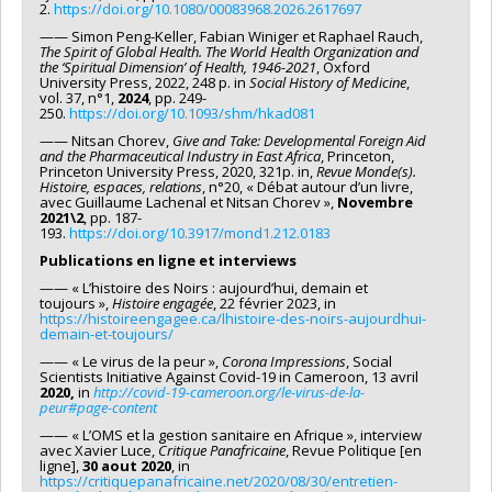
2.
https://doi.org/10.1080/00083968.2026.2617697
—— Simon Peng-Keller, Fabian Winiger et Raphael Rauch,
The Spirit of Global Health. The World Health Organization and
the ‘Spiritual Dimension’ of Health, 1946-2021
, Oxford
University Press, 2022, 248 p. in
Social History of Medicine
,
vol. 37, n°1,
2024
, pp. 249-
250.
https://doi.org/10.1093/shm/hkad081
—— Nitsan Chorev,
Give and Take: Developmental Foreign Aid
and the Pharmaceutical Industry in East Africa
, Princeton,
Princeton University Press, 2020, 321p. in,
Revue
Monde(s).
Histoire, espaces, relations
, n°20, « Débat autour d’un livre,
avec Guillaume Lachenal et Nitsan Chorev »,
Novembre
2021\2
, pp. 187-
193.
https://doi.org/10.3917/mond1.212.0183
Publications en ligne et interviews
—— « L’histoire des Noirs : aujourd’hui, demain et
toujours »,
Histoire engagée
, 22 février 2023, in
https://histoireengagee.ca/lhistoire-des-noirs-aujourdhui-
demain-et-toujours/
—— « Le virus de la peur »,
Corona Impressions
, Social
Scientists Initiative Against Covid-19 in Cameroon, 13 avril
2020,
in
http://covid-19-cameroon.org/le-virus-de-la-
peur#page-content
—— « L’OMS et la gestion sanitaire en Afrique », interview
avec Xavier Luce,
Critique Panafricaine
, Revue Politique [en
ligne],
30 aout 2020
, in
https://critiquepanafricaine.net/2020/08/30/entretien-