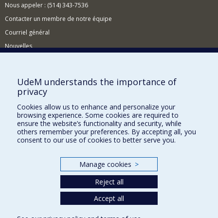
Nous appeler : (514) 343-7536
Contacter un membre de notre équipe
Courriel général
Nouvelles
Événements
Comment soutenir le CÉRIUM?
UdeM understands the importance of
privacy
BESOIN D'AIDE?
Cookies allow us to enhance and personalize your
Plan du site
browsing experience. Some cookies are required to
Signaler une erreur
ensure the website’s functionality and security, while
others remember your preferences. By accepting all, you
Accessibilité
consent to our use of cookies to better serve you.
FACULTÉ DES ARTS ET DES SCIENCES
Manage cookies
>
Nos départements et écoles
Reject all
Nos centres d'études
Accept all
Nos programmes et cours