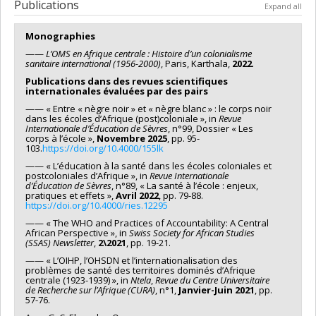
Funding sources:
CRSH/Conseil de recherches en sciences
Publications
Historical period:
Modern Times
Expand all
humaines du Canada
Grant programs:
PVX20020-Subvention institutionnelle du
Monographies
CRSH - Subventions d'exploration
——
L’OMS en Afrique centrale : Histoire d’un colonialisme
sanitaire international (1956-2000)
, Paris, Karthala,
2022
.
Publications dans des revues scientifiques
internationales évaluées par des pairs
—— « Entre « nègre noir » et « nègre blanc » : le corps noir
dans les écoles d’Afrique (post)coloniale », in
Revue
Internationale d’Éducation de Sèvres
, n°99, Dossier « Les
corps à l’école »,
Novembre 2025
, pp. 95-
103.
https://doi.org/10.4000/155lk
—— « L’éducation à la santé dans les écoles coloniales et
postcoloniales d’Afrique », in
Revue Internationale
d’Éducation de Sèvres
, n°89, « La santé à l’école : enjeux,
pratiques et effets »,
Avril 2022
, pp. 79-88.
https://doi.org/10.4000/ries.12295
—— « The WHO and Practices of Accountability: A Central
African Perspective », in
Swiss Society for African Studies
(SSAS)
Newsletter
,
2\2021
, pp. 19-21.
—— « L’OIHP, l’OHSDN et l’internationalisation des
problèmes de santé des territoires dominés d’Afrique
centrale (1923-1939) », in
Ntela
,
Revue du Centre Universitaire
de Recherche sur l’Afrique (CURA)
, n°1,
Janvier-Juin 2021
, pp.
57-76.