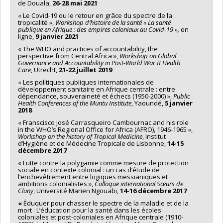
de Douala,
26-28 mai 2021
« Le Covid-19 ou le retour en grâce du spectre de la
tropicalité »,
Workshop d’histoire de la santé « La santé
publique en Afrique : des empires coloniaux au Covid-19 »,
en
ligne,
9 janvier 2021
« The WHO and practices of accountability, the
perspective from Central Africa »,
Workshop on Global
Governance and Accountability in Post-World War II Health
Care
, Utrecht,
21-22 juillet 2019
« Les politiques publiques internationales de
développement sanitaire en Afrique centrale : entre
dépendance, souveraineté et échecs (1950-2000) »,
Public
Health Conferences of the Muntu Institute
, Yaoundé,
5 janvier
2018
« Franscisco José Carrasqueiro Cambournac and his role
in the WHO’s Regional Office for Africa (AFRO), 1946-1965 »,
Workshop on the history of Tropical Medicine
, Institut
d’Hygiène et de Médecine Tropicale de Lisbonne,
14-15
décembre 2017
« Lutte contre la polygamie comme mesure de protection
sociale en contexte colonial : un cas d’étude de
l’enchevêtrement entre logiques messianiques et
ambitions colonialistes »,
Colloque international Sœurs de
Cluny
, Université Marien Ngouabi,
14-16 décembre 2017
«
Éduquer pour chasser le spectre de la maladie et de la
mort : L’éducation pour la santé dans les écoles
coloniales et post-coloniales en Afrique centrale (1910-