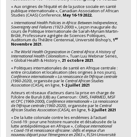
« Aux origines de l’équité et de la justice sociale en santé
publique internationale », Canadian Association of African
Studies (CAAS) Conference,
May 16-19 2022.
«
International Health Policies in Africa: Between Independence,
Sovereignty and Failures (1923-2000)
», Leçon inaugurale du
cours de Politique Internationale de Sarah-Myriam Martin-
Brûlé, Professeure agrégée de Sciences Politiques,
er
Auditorium du Théâtre Centennial, Université Bishop’s,
1
Novembre 2021
.
«
The World Health Organization in Central Africa: A History of
International Health Colonialism
», Tuan Luu Webinar Series,
« Global Health & History »,
21 octobre 2021
.
« Politiques internationales de santé en Afrique centrale :
entre circulation et localisation (des origines à nos jours),
Conférence internationale « La renaissance de l’Afrique centrale
(1960-2020)
, organisée par le
Central African Studies
Association
(CASA), en ligne,
1-2 juillet 2021
Acteurs et réseaux d’acteurs dans la prise en charge de
l’Ulcère de Buruli (UB) au Cameroun : OMS, FAIRMED, MSF
et CPC (1969-2000),
Conférence internationale « La renaissance
de l’Afrique centrale (1960-2020)
, organisée par le
Central
African Studies Association
(CASA), en ligne,
1-2 juillet 2021
« De la lutte coloniale contre les endémies à l’actuel
Covid-19 : pour une histoire nuancée et désabusée de la
lutte antiépidémique en Afrique »,
Colloque international
« Covid-19 et renaissance africaine : défis et enjeux d’un
nouveau départ pour l’émergence en 2063 »
, FLSH-Université