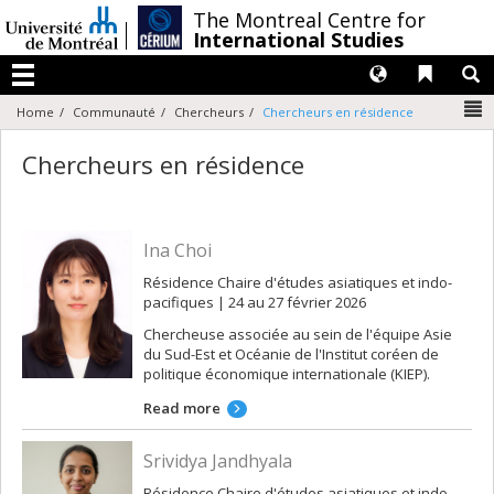
Passer
/
The Montreal Centre for
au
International Studies
contenu
Langues
Liens 
R
Menu
N
Home
Communauté
Chercheurs
Chercheurs en résidence
Chercheurs en résidence
Ina Choi
Résidence Chaire d'études asiatiques et indo-
pacifiques | 24 au 27 février 2026
Chercheuse associée au sein de l'équipe Asie
du Sud-Est et Océanie de l'Institut coréen de
politique économique internationale (KIEP).
Read more
Srividya Jandhyala
Résidence Chaire d'études asiatiques et indo-