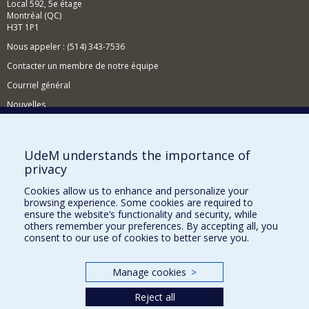
Local 592, 5e étage
Montréal (QC)
H3T 1P1
Nous appeler : (514) 343-7536
Contacter un membre de notre équipe
Courriel général
Nouvelles
Événements
Comment soutenir le CÉRIUM?
UdeM understands the importance of
privacy
BESOIN D'AIDE?
Cookies allow us to enhance and personalize your
Plan du site
browsing experience. Some cookies are required to
Signaler une erreur
ensure the website’s functionality and security, while
others remember your preferences. By accepting all, you
Accessibilité
consent to our use of cookies to better serve you.
FACULTÉ DES ARTS ET DES SCIENCES
Manage cookies
>
Nos départements et écoles
Reject all
Nos centres d'études