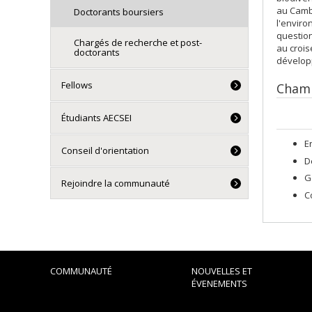
au Cambo
Doctorants boursiers
l'enviro
question
Chargés de recherche et post-
au croi
doctorants
développ
Fellows
Champ
Étudiants AECSEI
E
Conseil d'orientation
D
G
Rejoindre la communauté
C
COMMUNAUTÉ
NOUVELLES ET
ÉVENEMENTS