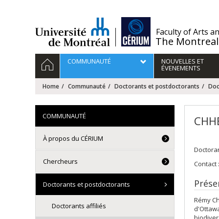
Passer
au
contenu
/
Faculty of Arts a
The Montreal
Navigation
HOME
COMMUNAUTÉ
NOUVELLES ET
principale
ÉVENEMENTS
Home
Communauté
Doctorants et postdoctorants
Doc
COMMUNAUTÉ
CHH
À propos du CÉRIUM
Doctoran
Chercheurs
Contact 
Prése
Doctorants et postdoctorants
Rémy Chh
Doctorants affiliés
d'Ottawa
biodiver