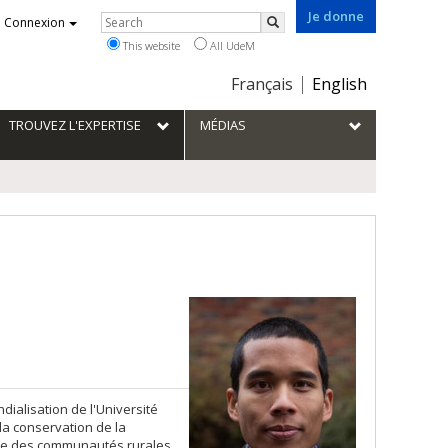
Je donne
Rechercher
Connexion
Search
This website
All UdeM
Choix
Français
English
de
la
TROUVEZ L'EXPERTISE
MÉDIAS
langue
ialisation de l'Université
la conservation de la
ance des communautés rurales