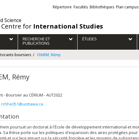
Liens
Répertoire
Facultés
Bibliothèques
Plan campus
externes
nd Science
 Centre for
International Studies
RECHERCHE ET
ÉTUDES
PUBLICATIONS
torants boursiers
CHHEM, Rémy
EM, Rémy
t - Boursier au CÉRIUM - AUT2022
:
rchhe051@uottawa.ca
ntation
em poursuit un doctorat à l'École de développement international et mond
. Sa thèse porte sur les politiques d'expansion des aires protégées pour 
sité et sur leur impact sur la sécurité foncière et les moyens de subsist