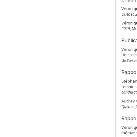
Véroniqu
Québec 
Véroniqu
2019
, M
Public
Véroniqu
Unis » (t
de l’avor
Rappor
Stéphan
femmes 
candidat
Audrey G
Québec
,
Rappor
Véroniqu
thématiq