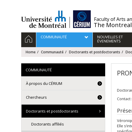
Passer
au
contenu
/
Faculty of Arts a
The Montreal
Navigation
HOME
COMMUNAUTÉ
NOUVELLES ET
principale
ÉVENEMENTS
Home
Communauté
Doctorants et postdoctorants
Doc
COMMUNAUTÉ
PRON
À propos du CÉRIUM
Doctora
Chercheurs
Contact 
Prése
Doctorants et postdoctorants
Véroniqu
Doctorants affiliés
Elle s’i
spécifi