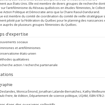
ment aux États-Unis. Elle est membre de divers groupes de recherche dont
 sur l’antiféminisme du Réseau québécois en études féministes, le Collect
e Action Politique et Démocratie ainsi que la Chaire Raoul-Dandurand.
e est membre du comité de coordination du comité de veille stratégique 
ment piloté par la Fédération du Québec pour le planning des naissances e
ée auprès de plusieurs groupes féministes du Québec.
s d'expertise
ouvements sociaux
éminismes et antiféminismes
onservatisme états-unien
éthodes qualitatives
echerche action / recherche partenariale
cations
raphie
 Deslandes, Monica Émond, Jonathan Lalande-Bernatchez, Kathy Meilleure
ulo Freire
, 4e édition, Département de science politique, UQAM, ISBN 978-2-
res dans des ouvrages collectifs