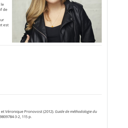
 le
if de
sur
t est
 et Véronique Pronovost (2012).
Guide de méthodologie du
9809784-3-2, 115 p.