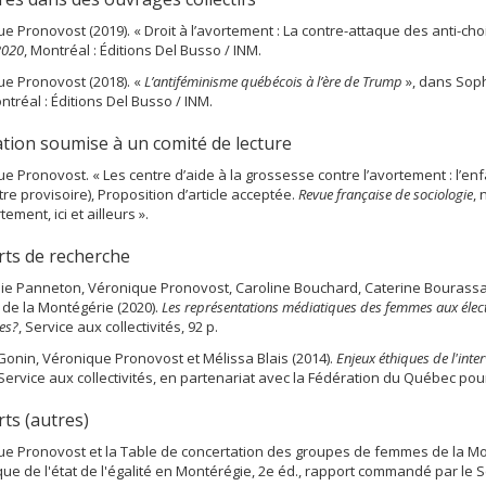
e Pronovost (2019). « Droit à l’avortement : La contre-attaque des anti-cho
2020
, Montréal : Éditions Del Busso / INM.
e Pronovost (2018). «
L’antiféminisme québécois à l’ère de Trump
», dans Soph
ontréal : Éditions Del Busso / INM.
ation soumise à un comité de lecture
e Pronovost. « Les centre d’aide à la grossesse contre l’avortement : l’e
itre provisoire), Proposition d’article acceptée.
Revue française de sociologie
,
tement, ici et ailleurs ».
ts de recherche
ie Panneton, Véronique Pronovost, Caroline Bouchard, Caterine Bourassa
de la Montégérie (2020).
Les représentations médiatiques des femmes aux électi
es?
, Service aux collectivités, 92 p.
onin, Véronique Pronovost et Mélissa Blais (2014).
Enjeux éthiques de l'int
 Service aux collectivités, en partenariat avec la Fédération du Québec po
ts (autres)
e Pronovost et la Table de concertation des groupes de femmes de la Monté
ue de l'état de l'égalité en Montérégie, 2e éd., rapport commandé par le Se