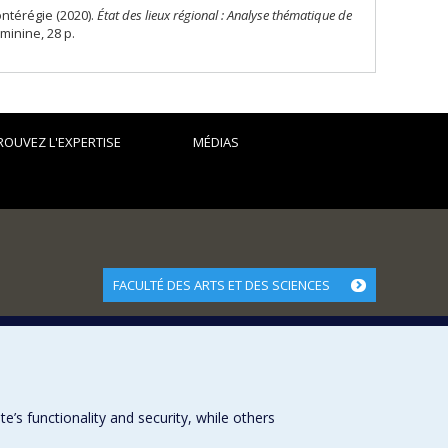
ntérégie (2020).
État des lieux régional : Analyse thématique de
éminine, 28 p.
ROUVEZ L'EXPERTISE
MÉDIAS
FACULTÉ DES ARTS ET DES SCIENCES
Nos départements et écoles
Nos centres d'études
Nos programmes et cours
s functionality and security, while others