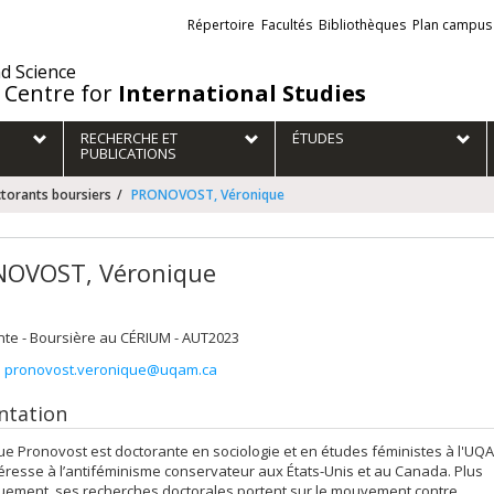
Liens
Répertoire
Facultés
Bibliothèques
Plan campus
externes
nd Science
 Centre for
International Studies
RECHERCHE ET
ÉTUDES
PUBLICATIONS
torants boursiers
PRONOVOST, Véronique
OVOST, Véronique
nte - Boursière au CÉRIUM - AUT2023
:
pronovost.veronique@uqam.ca
ntation
e Pronovost est doctorante en sociologie et en études féministes à l'UQ
ntéresse à l’antiféminisme conservateur aux États-Unis et au Canada. Plus
quement, ses recherches doctorales portent sur le mouvement contre