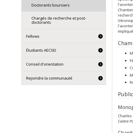
l'avorte
Doctorants boursiers
Chantier
recherch
Chargés de recherche et post-
Véroniqu
doctorants
l'avorte
impliqu
Fellows
Champ
Étudiants AECSEI
M
F
Conseil d'orientation
C
M
Rejoindre la communauté
R
Publi
Monog
Charles
Centre Pa
Chapit