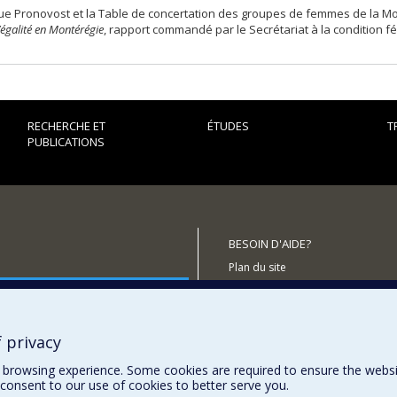
e Pronovost et la Table de concertation des groupes de femmes de la Mo
l’égalité en Montérégie
, rapport commandé par le Secrétariat à la condition f
RECHERCHE ET
ÉTUDES
T
PUBLICATIONS
BESOIN D'AIDE?
Plan du site
outenir le CÉRIUM?
Signaler une erreur
Accessibilité
 privacy
browsing experience. Some cookies are required to ensure the website’
consent to our use of cookies to better serve you.