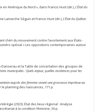
ix en Amérique du Nord », dans Francis Huot (dir.),
L’État du
ie Lamarche-Séguin et Francis Huot (dir.),
L’État du Québec
nfant chéri du mouvement contre l’avortement aux États-
 numéro spécial « Les oppositions contemporaines autour
-Danserau et la Table de concertation des groupes de
ons municipales : Quels enjeux, quelles incidences pour les
ervention auprès des femmes vivant une grossesse imprévue au
ur le planning des naissances, 171 p.
régie (2023). État des lieux régional : Analyse
crétariat à la condition féminine, 30 p.