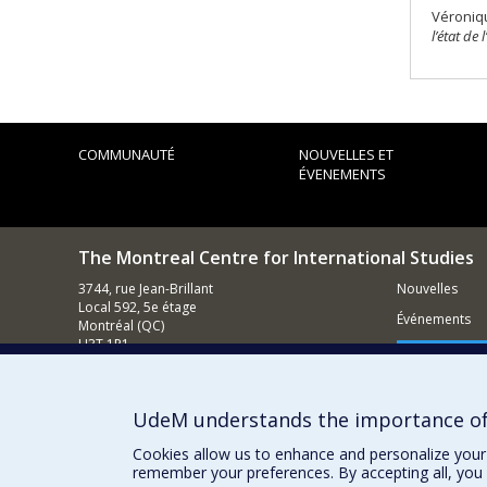
Véroniqu
l’état de 
COMMUNAUTÉ
NOUVELLES ET
ÉVENEMENTS
The Montreal Centre for International Studies
3744, rue Jean-Brillant
Nouvelles
Local 592, 5e étage
Événements
Montréal (QC)
H3T 1P1
Comment s
Nous appeler : (514) 343-7536
Contacter un membre de notre équipe
UdeM understands the importance of
Courriel général
Cookies allow us to enhance and personalize your 
remember your preferences. By accepting all, you 