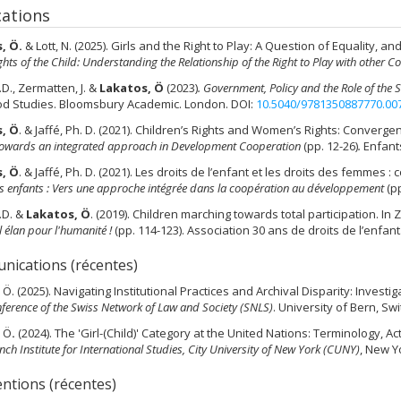
cations
, Ö.
& Lott, N. (2025). Girls and the Right to Play: A Question of Equality, and
ghts of the Child: Understanding the Relationship of the Right to Play with other C
.D., Zermatten, J. &
Lakatos, Ö
(2023)
.
Government, Policy and the Role of the S
od Studies. Bloomsbury Academic. London. DOI:
10.5040/9781350887770.00
, Ö
. & Jaffé, Ph. D. (2021). Childrenʼs Rights and Womenʼs Rights: Conver
 Towards an integrated approach in Development Cooperation
(pp.
12-26)
.
Enfant
, Ö
. & Jaffé, Ph. D. (2021). Les droits de l’enfant et les droits des femmes
es enfants : Vers une approche intégrée dans la coopération au développement
(pp
h.D. &
Lakatos, Ö
. (2019). Children marching towards total participation. In Ze
 élan pour l'humanité !
(pp. 114-123). Association 30 ans de droits de l’enfant
ications (récentes)
 Ö. (2025). Navigating Institutional Practices and Archival Disparity: Investig
ference of the Swiss Network of Law and Society (SNLS)
. University of Bern, Sw
, Ö
.
(2024). The 'Girl-(Child)' Category at the United Nations: Terminology, 
ch Institute for International Studies, City University of New York (CUNY)
, New Y
entions (récentes)