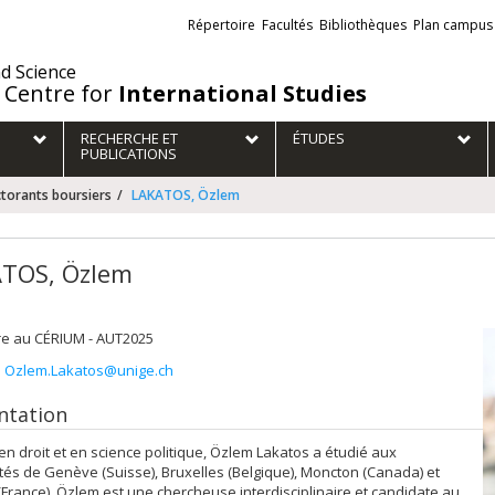
Liens
Répertoire
Facultés
Bibliothèques
Plan campus
externes
nd Science
 Centre for
International Studies
RECHERCHE ET
ÉTUDES
PUBLICATIONS
torants boursiers
LAKATOS, Özlem
TOS, Özlem
re au CÉRIUM - AUT2025
:
Ozlem.Lakatos@unige.ch
ntation
n droit et en science politique, Özlem Lakatos a étudié aux
tés de Genève (Suisse), Bruxelles (Belgique), Moncton (Canada) et
France). Özlem est une chercheuse interdisciplinaire et candidate au