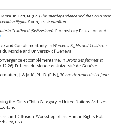
 More. In Lott, N. (Ed.)
The
Interdependence and the Convention
onvention Rights
. Springer. (
à paraître
)
tate in Childhood (Switzerland)
. Bloomsbury Education and
7
gence and Complementarity. In
Women
ʹ
s Rights and Children
ʹ
s
s du Monde and University of Geneva.
 : convergence et complémentarité. In
Droits des femmes et
.12-26). Enfants du Monde et Université de Genève.
rmatten, J. & Jaffé, Ph. D. (Eds.), 3
0 ans de droits de l'enfant :
.
ating the Girl-s (Child) Category in United Nations Archives.
itzerland.
Actors, and Diffusion, Workshop of the Human Rights Hub.
ork City, USA.