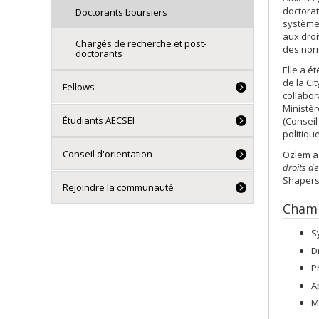
doctorat
Doctorants boursiers
système 
aux droi
Chargés de recherche et post-
des norm
doctorants
Elle a é
de la Ci
Fellows
collabor
Ministèr
Étudiants AECSEI
(Conseil
politiqu
Conseil d'orientation
Özlem a 
droits de
Shapers
Rejoindre la communauté
Champ
S
D
P
A
M