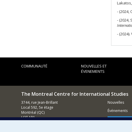
Lakatos,
- (2024,
- (2024,
Internati
- (2024)
COMMUNAUTÉ
NOUVELLES ET
ÉVENEMENTS
The Montreal Centre for International Studies
3744, rue Jean-Brillant
Nouvelles
Local 592, 5e étage
Événements
Montréal (QC)
H3T 1P1
Comment s
Nous appeler : (514) 343-7536