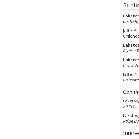
Publi
Lakatos
on the Ri
Jaffé, Ph
Childho
Lakatos
Rights :
Lakatos
droits d
Jaffé, P
un nouvel
Commun
Lakatos,
2025 Con
Lakatos
Ralph Bun
Interv