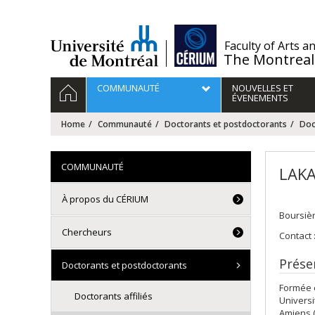
Passer
au
contenu
/
Faculty of Arts a
The Montreal
Navigation
HOME
COMMUNAUTÉ
NOUVELLES ET
principale
ÉVENEMENTS
Home
Communauté
Doctorants et postdoctorants
Doc
COMMUNAUTÉ
LAKA
À propos du CÉRIUM
Boursiè
Chercheurs
Contact 
Prése
Doctorants et postdoctorants
Formée e
Doctorants affiliés
Universi
Amiens (