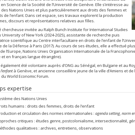
 en Science de la Société de l’Université de Genève. Elle s’intéresse au
des Nations Unies et plus particulièrement aux droits des femmes et
ts de l’enfant. Dans cet espace, ses travaux explorent la production
es, discours et représentations relatives aux filles.
té chercheuse invitée au Ralph Bunch Institute for International Studies
ty University of New York (2024-2025), assistante de recherche puis
atrice scientifique au Centre interfacultaire en droits de l’enfant de l’Uni
e de la Défense à Paris (2017). Au cours de ses études, elle a effectué plu
 de l’Europe, Nations Unies Organisation Internationale de la Francophonie)
e et en français langue étrangère).
également été volontaire auprès d’ONG au Sénégal, en Bulgarie et au Roya
 l’enfant
à Genève, et ancienne conseillère jeune de la ville d’Amiens et de
 du World Economic Forum.
s expertise
ystème des Nations Unies
roits humains : droits des femmes, droits de l’enfant
roduction et circulation des normes internationales :
agenda setting, norm e
pproches critiques : études genre, postcolonialisme, intersectionnalité, gé
éthodes qualitatives : archives, entretiens, observations