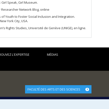
t: Girl Speak, Girl Museum.
eer Researcher Network Blog, online
f Youth to Foster Social Inclusion and Integration.
 New York City, USA.
ren’s Rights Studies, Université de Genève (UNIGE), en ligne.
ROUVEZ L'EXPERTISE
MÉDIAS
FACULTÉ DES ARTS ET DES SCIENCES
Nos départements et écoles
Nos centres d'études