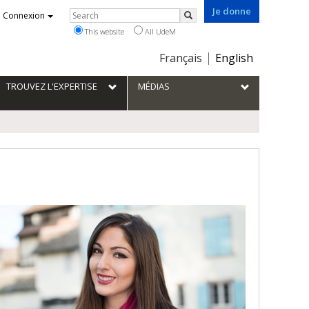
Je donne
Rechercher
Connexion
Search
This website
All UdeM
Choix
Français
English
de
la
TROUVEZ L'EXPERTISE
MÉDIAS
langue