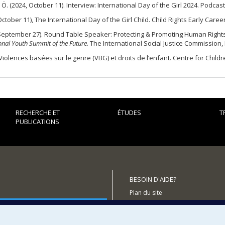
 Ö. (2024, October 11). Interview: International Day of the Girl 2024. Podcas
 October 11), The International Day of the Girl Child. Child Rights Early Car
 September 27). Round Table Speaker: Protecting & Promoting Human Rights o
onal Youth Summit of the Future
. The International Social Justice Commission,
. Violences basées sur le genre (VBG) et droits de l’enfant. Centre for Child
RECHERCHE ET
ÉTUDES
T
PUBLICATIONS
BESOIN D'AIDE?
Plan du site
outenir le CÉRIUM?
Signaler une erreur
Accessibilité