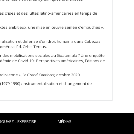
s crises et des luttes latino-américaines en temps de
textes ambitieux, une mise en œuvre semée d’embûches ».
minalisation et défense d’un droit humain » dans Cabezas
romérica,
Ed. Orbis Tertius
.
ur des mobilisations sociales au Guatemala ? Une enquête
andémie de Covid-19 : Perspectives américaines, Éditions de
bolivienne »,
Le Grand Continent,
octobre 2020.
(1979-1990) : instrumentalisation et changement de
ROUVEZ L'EXPERTISE
MÉDIAS