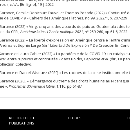
ires »,
IdeAs
[En ligne], 19 | 2022.
Garance, Camille Denicourt-Fauvel et Thomas Posado (2022) « Continuité de
 de COVID-19 » Cahiers des Amériques latines, no 99, 2022/1, p. 207-229
Garance (2022) « Vingt-cinq ans des accords de paix au Guatemala : des 
es du CERI,
Amérique latine. L’Année politique 2021
, n° 259-260, pp.61-6, 2022
Garance (2022) « La liberté d’expression en Amérique centrale : entre cri
Andrea et Sophie Large (dir.) Libertad De Expresión Y De Creación En Cent
arance et Laura Cahier (2022) « La pandémie de la COVID-19, un catalyse
nce” entre ruptures et continuités » dans Boidin, Capucine
et al.
(dir.) La p
collection Colectivo.
Garance et Daniel Vásquez (2020) « Les racines de la crise institutionnelle 
Garance (2020). « L’émergence du thème des droits humains au Nicaragua 
me »,
Problèmes d’Amérique latine
, 1:116, pp.61-87
RECHERCHE ET
ÉTUDES
T
PUBLICATIONS