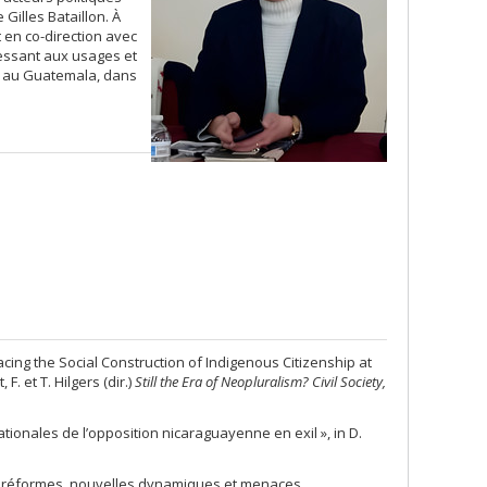
Gilles Bataillon. À
 en co-direction avec
ressant aux usages et
et au Guatemala, dans
cing the Social Construction of Indigenous Citizenship at
 et T. Hilgers (dir.)
Still the Era of Neopluralism? Civil Society,
nationales de l’opposition nicaraguayenne en exil », in D.
de réformes, nouvelles dynamiques et menaces