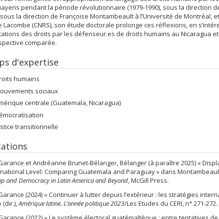
ayens pendant la période révolutionnaire (1979-1990), sous la direction de 
sous la direction de Françoise Montambeault à l’Université de Montréal, et
 Lacombe (CNRS), son étude doctorale prolonge ces réflexions, en s’inté
tations des droits par les défenseur.es de droits humains au Nicaragua 
spective comparée.
s d'expertise
roits humains
ouvements sociaux
mérique centrale (Guatemala, Nicaragua)
émocratisation
ustice transitionnelle
cations
Garance et Andréanne Brunet-Bélanger, Bélanger (à paraître 2025) « Displa
rnational Level: Comparing Guatemala and Paraguay » dans Montambeault, F.
hip and Democracy in Latin America and Beyond
, McGill Press.
Garance (2024) « Continuer à lutter depuis l’extérieur : les stratégies inter
(dir.),
Amérique latine. L’année politique 2023
/Les Etudes du CERI, n° 271-272.
Garance (2022) « Le système électoral guatémaltèque : entre tentatives 