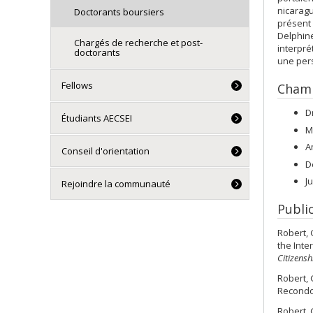
nicaragu
Doctorants boursiers
présent 
Delphine
Chargés de recherche et post-
interpré
doctorants
une per
Fellows
Champ
D
Étudiants AECSEI
M
A
Conseil d'orientation
D
J
Rejoindre la communauté
Publi
Robert, 
the Inte
Citizens
Robert, 
Recondo 
Robert, 