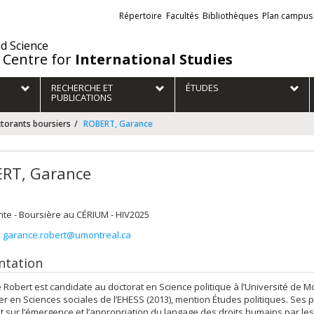
Liens
Répertoire
Facultés
Bibliothèques
Plan campus
externes
nd Science
 Centre for
International Studies
RECHERCHE ET
ÉTUDES
PUBLICATIONS
torants boursiers
ROBERT, Garance
RT, Garance
te - Boursière au CÉRIUM - HIV2025
:
garance.robert@umontreal.ca
ntation
Robert est candidate au doctorat en Science politique à l’Université de M
r en Sciences sociales de l’EHESS (2013), mention Études politiques. Ses
t sur l’émergence et l’appropriation du langage des droits humains par les