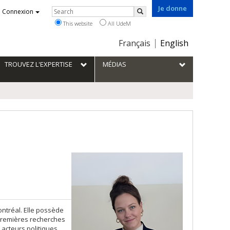
Je donne
Rechercher
Connexion
Search
This website
All UdeM
Choix
Français
English
de
la
TROUVEZ L'EXPERTISE
MÉDIAS
langue
ontréal. Elle possède
 premières recherches
 acteurs politiques