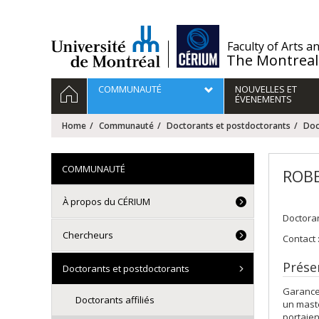
Passer
au
contenu
/
Faculty of Arts a
The Montreal
Navigation
HOME
COMMUNAUTÉ
NOUVELLES ET
principale
ÉVENEMENTS
Home
Communauté
Doctorants et postdoctorants
Doc
COMMUNAUTÉ
ROBE
À propos du CÉRIUM
Doctoran
Chercheurs
Contact 
Prése
Doctorants et postdoctorants
Garance 
Doctorants affiliés
un maste
portaien