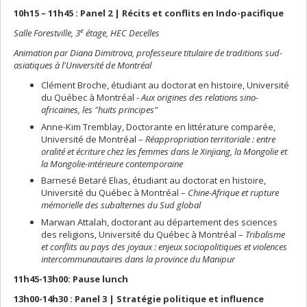
10h15 – 11h45 : Panel 2 | Récits et conflits en Indo-pacifique
e
Salle Forestville, 3
étage, HEC Decelles
Animation par Diana Dimitrova, professeure titulaire de traditions sud-
asiatiques à l'Université de Montréal
Clément Broche, étudiant au doctorat en histoire, Université
du Québec à Montréal -
Aux origines des relations sino-
africaines, les "huits principes"
Anne-Kim Tremblay, Doctorante en littérature comparée,
Université de Montréal –
Réappropriation territoriale : entre
oralité et écriture chez les femmes dans le Xinjiang, la Mongolie et
la Mongolie-intérieure contemporaine
Barnesé Betaré Elias, étudiant au doctorat en histoire,
Université du Québec à Montréal –
Chine-Afrique et rupture
mémorielle des subalternes du Sud global
Marwan Attalah, doctorant au département des sciences
des religions, Université du Québec à Montréal –
Tribalisme
et conflits au pays des joyaux : enjeux sociopolitiques et violences
intercommunautaires dans la province du Manipur
11h45-13h00: Pause lunch
13h00-14h30 : Panel 3 | Stratégie politique et influence