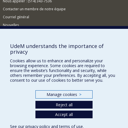
Nous appeler : (514) 343-7536
Contacter un membre de notre équipe
Courriel général
Nouvelles
Événements
Comment soutenir le CÉRIUM?
UdeM understands the importance of
privacy
BESOIN D'AIDE?
Cookies allow us to enhance and personalize your
Plan du site
browsing experience. Some cookies are required to
Signaler une erreur
ensure the website’s functionality and security, while
others remember your preferences. By accepting all, you
Accessibilité
consent to our use of cookies to better serve you.
FACULTÉ DES ARTS ET DES SCIENCES
Manage cookies
>
Nos départements et écoles
Reject all
Nos centres d'études
Nos programmes et cours
Accept all
See our
privacy policy
and
terms of use
.