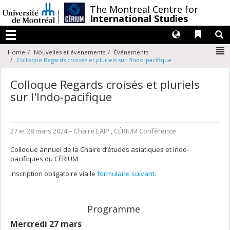
Passer
/
The Montreal Centre for
au
International Studies
contenu
Langues
Liens 
R
Menu
N
Home
Nouvelles et évenements
Événements
Colloque Regards croisés et pluriels sur l'Indo-pacifique
Colloque Regards croisés et pluriels
sur l'Indo-pacifique
27 et 28 mars 2024
– Chaire EAIP , CÉRIUM
Conférence
Colloque annuel de la Chaire d’études asiatiques et indo-
pacifiques du CÉRIUM
Inscription obligatoire via le
formulaire suivant
.
Programme
Mercredi 27 mars