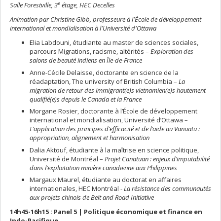
e
Salle Forestville, 3
étage, HEC Decelles
Animation par Christine Gibb, professeure à l'École de développement
international et mondialisation à l'Université d'Ottawa
Elia Labdouni, étudiante au master de sciences sociales,
parcours Migrations, racisme, altérités –
Exploration des
salons de beauté indiens en Île-de-France
Anne-Cécile Delaisse, doctorante en science de la
réadaptation, The university of British Columbia –
La
migration de retour des immigrant(e)s vietnamien(e)s hautement
qualifié(e)s depuis le Canada et la France
Morgane Rosier, doctorante à l’École de développement
international et mondialisation, Université d’Ottawa –
L’application des principes d’efficacité et de l’aide au Vanuatu :
appropriation, alignement et harmonisation
Dalia Aktouf, étudiante à la maîtrise en science politique,
Université de Montréal –
Projet Canatuan : enjeux d’imputabilité
dans l’exploitation minière canadienne aux Philippines
Margaux Maurel, étudiante au doctorat en affaires
internationales, HEC Montréal -
La résistance des communautés
aux projets chinois de Belt and Road Initiative
14h45-16h15 : Panel 5 | Politique économique et finance en
Indo-Pacifique