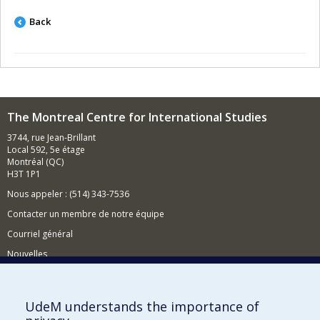
Back
The Montreal Centre for International Studies
3744, rue Jean-Brillant
Local 592, 5e étage
Montréal (QC)
H3T 1P1
Nous appeler : (514) 343-7536
Contacter un membre de notre équipe
Courriel général
Nouvelles
Événements
Comment soutenir le CÉRIUM?
UdeM understands the importance of