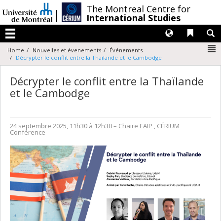
Passer
/
The Montreal Centre for
au
International Studies
contenu
Langues
Liens 
R
Menu
N
Home
Nouvelles et évenements
Événements
Décrypter le conflit entre la Thaïlande et le Cambodge
Décrypter le conflit entre la Thaïlande
et le Cambodge
24 septembre 2025, 11h30 à 12h30
– Chaire EAIP , CÉRIUM
Conférence