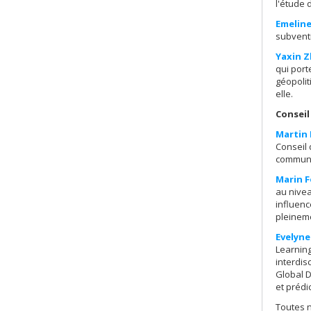
l'étude 
Emeline
subventi
Yaxin 
qui port
géopolit
elle.
Conseil
Martin 
Conseil 
communau
Marin 
au nivea
influenc
pleineme
Evelyne
Learning
interdis
Global D
et prédi
Toutes no