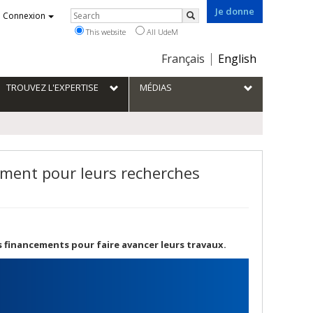
Je donne
Rechercher
Connexion
Search
This website
All UdeM
Choix
Français
English
de
la
TROUVEZ L'EXPERTISE
MÉDIAS
langue
ment pour leurs recherches
s financements pour faire avancer leurs travaux.