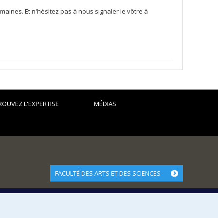
aines. Et n'hésitez pas à nous signaler le vôtre à
ROUVEZ L'EXPERTISE
MÉDIAS
FACULTÉ DES ARTS ET DES SCIENCES
Nos départements et écoles
Nos centres d'études