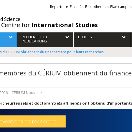
Liens
Répertoire
Facultés
Bibliothèques
Plan campus
externes
nd Science
 Centre for
International Studies
RECHERCHE ET
ÉTUDES
PUBLICATIONS
 du CÉRIUM obtiennent du financement pour leurs recherches
membres du CÉRIUM obtiennent du finance
 2026
– CÉRIUM
Nouvelle
rcheur(euse)s et doctorant(e)s affilié(e)s ont obtenu d'important