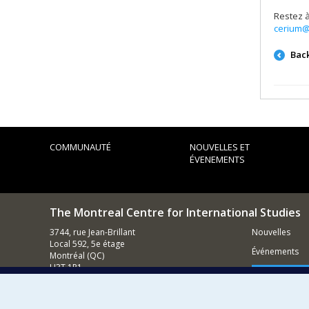
Restez à
cerium@
Bac
COMMUNAUTÉ
NOUVELLES ET
ÉVENEMENTS
The Montreal Centre for International Studies
3744, rue Jean-Brillant
Nouvelles
Local 592, 5e étage
Événements
Montréal (QC)
H3T 1P1
Comment s
Nous appeler : (514) 343-7536
Contacter un membre de notre équipe