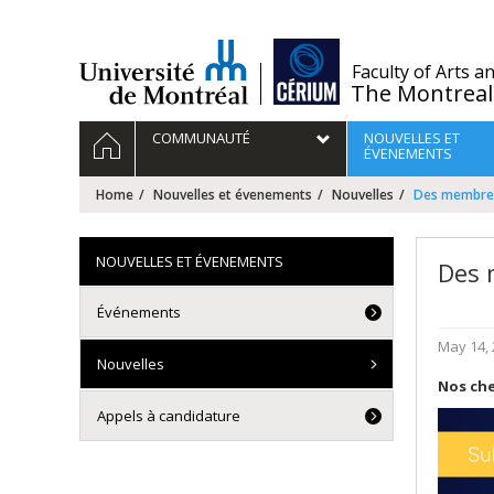
Passer
au
contenu
/
Faculty of Arts a
The Montreal
Navigation
HOME
COMMUNAUTÉ
NOUVELLES ET
principale
ÉVENEMENTS
Home
Nouvelles et évenements
Nouvelles
Des membres
NOUVELLES ET ÉVENEMENTS
Des 
Événements
May 14,
Nouvelles
Nos che
Appels à candidature