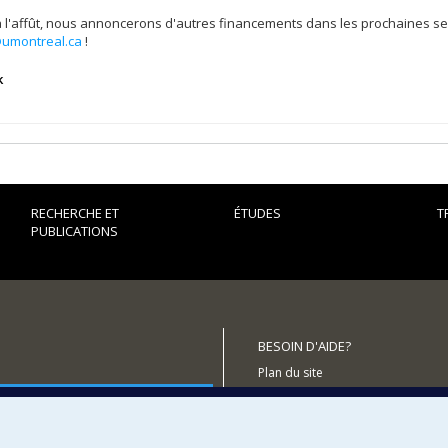
 l'affût, nous annoncerons d'autres financements dans les prochaines sem
umontreal.ca
!
k
RECHERCHE ET
ÉTUDES
T
PUBLICATIONS
BESOIN D'AIDE?
Plan du site
outenir le CÉRIUM?
Signaler une erreur
Accessibilité