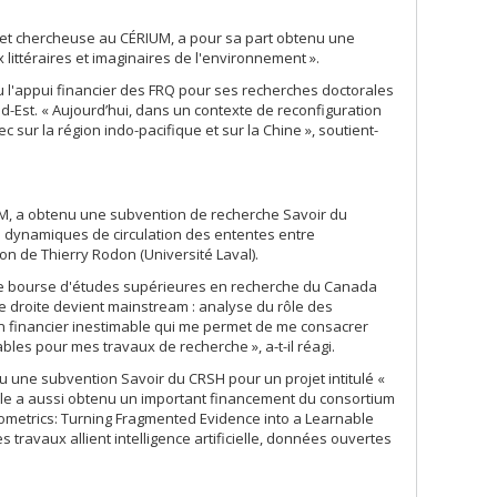
 et chercheuse au CÉRIUM, a pour sa part obtenu une
littéraires et imaginaires de l'environnement ».
nu l'appui financier des FRQ pour ses recherches doctorales
d-Est. « Aujourd’hui, dans un contexte de reconfiguration
sur la région indo-pacifique et sur la Chine », soutient-
UM, a obtenu une subvention de recherche Savoir du
s dynamiques de circulation des ententes entre
on de Thierry Rodon (Université Laval).
une bourse d'études supérieures en recherche du Canada
e droite devient mainstream : analyse du rôle des
en financier inestimable qui me permet de me consacrer
les pour mes travaux de recherche », a-t-il réagi.
u une subvention Savoir du CRSH pour un projet intitulé «
Elle a aussi obtenu un important financement du consortium
onometrics: Turning Fragmented Evidence into a Learnable
travaux allient intelligence artificielle, données ouvertes