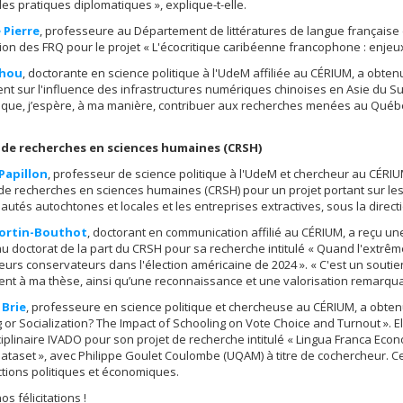
des pratiques diplomatiques », explique-t-elle.
 Pierre
, professeure au Département de littératures de langue française
on des FRQ pour le projet « L'écocritique caribéenne francophone : enjeux 
Zhou
, doctorante en science politique à l'UdeM affiliée au CÉRIUM, a obte
ent sur l'influence des infrastructures numériques chinoises en Asie du Su
ique, j’espère, à ma manière, contribuer aux recherches menées au Québec 
 de recherches en sciences humaines (CRSH)
Papillon
, professeur de science politique à l'UdeM et chercheur au CÉRI
de recherches en sciences humaines (CRSH) pour un projet portant sur le
tés autochtones et locales et les entreprises extractives, sous la directi
Fortin-Bouthot
, doctorant en communication affilié au CÉRIUM, a reçu 
u doctorat de la part du CRSH pour sa recherche intitulé « Quand l'extrêm
eurs conservateurs dans l'élection américaine de 2024 ». « C'est un souti
nt à ma thèse, ainsi qu’une reconnaissance et une valorisation remarquab
 Brie
, professeure en science politique et chercheuse au CÉRIUM, a obten
 or Socialization? The Impact of Schooling on Vote Choice and Turnout ». 
ciplinaire IVADO pour son projet de recherche intitulé « Lingua Franca Ec
ataset », avec Philippe Goulet Coulombe (UQAM) à titre de cochercheur. Ces 
ctions politiques et économiques.
s félicitations !