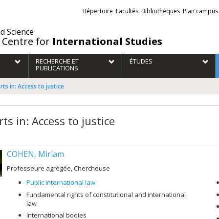
Liens
Répertoire
Facultés
Bibliothèques
Plan campus
externes
nd Science
 Centre for
International Studies
RECHERCHE ET
ÉTUDES
PUBLICATIONS
rts in: Access to justice
ts in: Access to justice
COHEN, Miriam
Professeure agrégée, Chercheuse
Public international law
Fundamental rights of constitutional and international
law
International bodies