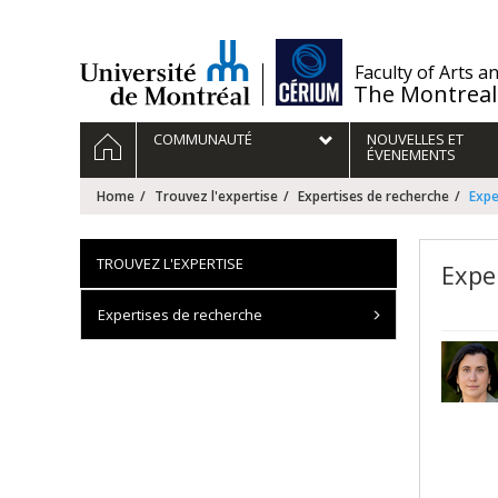
Passer
au
contenu
/
Faculty of Arts a
The Montreal
Navigation
HOME
COMMUNAUTÉ
NOUVELLES ET
principale
ÉVENEMENTS
Home
Trouvez l'expertise
Expertises de recherche
Expe
TROUVEZ L'EXPERTISE
Exper
Expertises de recherche