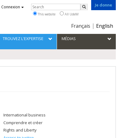
Je donne
Rechercher
Connexion
Search
This website
All UdeM
Choix
Français
English
de
la
TROUVEZ L'EXPERTISE
MÉDIAS
langue
International business
Comprendre et créer
Rights and Liberty
Access to justice