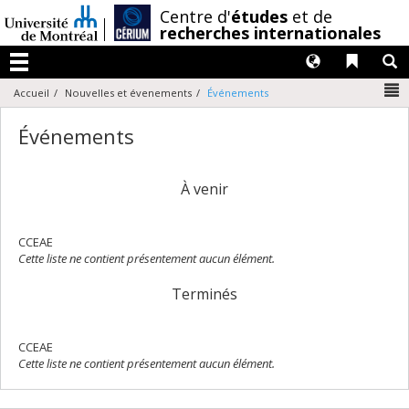
Passer
/
Centre d'
études
et de
au
recherches internationales
contenu
Langues
Liens 
R
Menu
N
Accueil
Nouvelles et évenements
Événements
Événements
À venir
CCEAE
Cette liste ne contient présentement aucun élément.
Terminés
CCEAE
Cette liste ne contient présentement aucun élément.