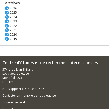
Archives
2026
2025
2024
2023
2022
2021
2020
2019
Centre d'études et de recherches internationales
3744, rue Jean-Brillant
Local 592, 5e étage
Montréal (QC)
H3T 1P1
Nous appeler : (514) 343-7536
Contacter un membre de notre équipe
Courriel général