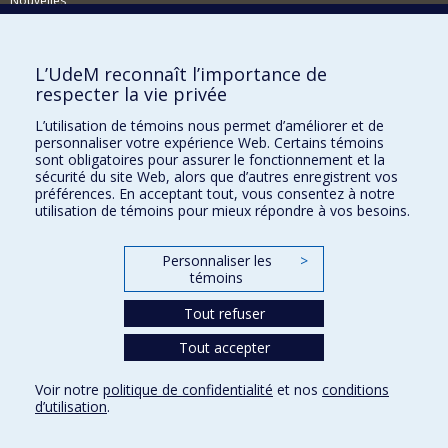
Nouvelles
Événements
Comment soutenir le CÉRIUM?
L’UdeM reconnaît l’importance de
respecter la vie privée
BESOIN D'AIDE?
L’utilisation de témoins nous permet d’améliorer et de
Plan du site
personnaliser votre expérience Web. Certains témoins
Signaler une erreur
sont obligatoires pour assurer le fonctionnement et la
sécurité du site Web, alors que d’autres enregistrent vos
Accessibilité
préférences. En acceptant tout, vous consentez à notre
utilisation de témoins pour mieux répondre à vos besoins.
FACULTÉ DES ARTS ET DES SCIENCES
Nos départements et écoles
Personnaliser les
>
témoins
Nos centres d'études
Tout refuser
Nos programmes et cours
Tout accepter
Confidentialité
Voir notre
politique de confidentialité
et nos
conditions
Conditions d’utilisation
d’utilisation
.
Paramètres des témoins
Université de