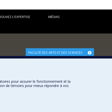
ROUVEZ L'EXPERTISE
MÉDIAS
FACULTÉ DES ARTS ET DES SCIENCES
Nos départements et écoles
Nos centres d'études
Nos programmes et cours
atoires pour assurer le fonctionnement et la
sation de témoins pour mieux répondre à vos