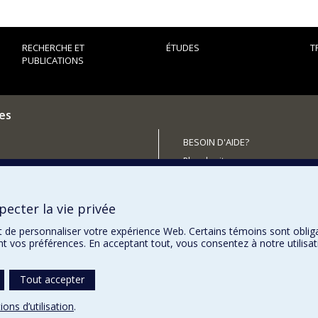
RECHERCHE ET
ÉTUDES
T
PUBLICATIONS
es
BESOIN D'AIDE?
Plan du site
outenir le CÉRIUM?
Signaler une erreur
Accessibilité
ecter la vie privée
t de personnaliser votre expérience Web. Certains témoins sont oblig
ent vos préférences. En acceptant tout, vous consentez à notre utili
Tout accepter
ions d’utilisation
.
témoins