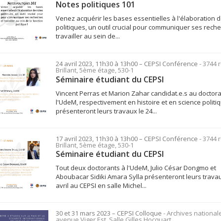
Notes politiques 101
Venez acquérir les bases essentielles à l'élaboration 
politiques, un outil crucial pour communiquer ses reche
travailler au sein de...
24 avril 2023, 11h30 à 13h00
– CEPSI
Conférence
- 3744 
Brillant, 5ème étage, 530-1
Séminaire étudiant du CEPSI
Vincent Perras et Marion Zahar candidat.e.s au doctora
l'UdeM, respectivement en histoire et en science politiq
présenteront leurs travaux le 24...
17 avril 2023, 11h30 à 13h00
– CEPSI
Conférence
- 3744 
Brillant, 5ème étage, 530-1
Séminaire étudiant du CEPSI
Tout deux doctorants à l'UdeM, Julio César Dongmo et
Aboubacar Sidiki Amara Sylla présenteront leurs travau
avril au CEPSI en salle Michel...
30 et 31 mars 2023
– CEPSI
Colloque
- Archives national
avenue Viger Est, Salle Gilles Hocquart