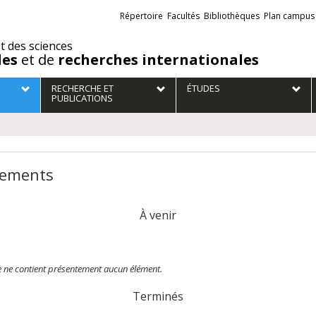
Liens
Répertoire
Facultés
Bibliothèques
Plan campus
externes
et des sciences
des
et de
recherches internationales
RECHERCHE ET
ÉTUDES
PUBLICATIONS
ements
À venir
te ne contient présentement aucun élément.
Terminés