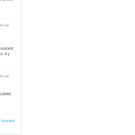
4 rue
ssistant
. Il y
4 rue
'UdeM,
Suivant