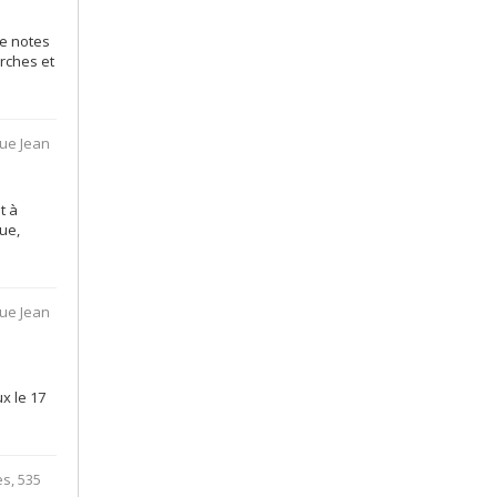
de notes
rches et
rue Jean
t à
ue,
rue Jean
x le 17
es, 535