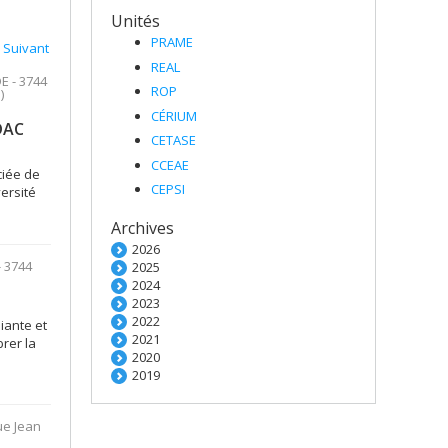
Unités
PRAME
Suivant
REAL
E - 3744
ROP
)
CÉRIUM
DAC
CETASE
CCEAE
ciée de
CEPSI
versité
Archives
2026
- 3744
2025
2024
2023
2022
iante et
2021
rer la
2020
2019
ue Jean