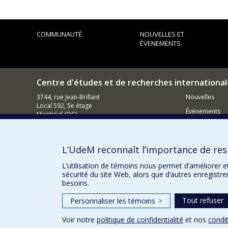
COMMUNAUTÉ
NOUVELLES ET
ÉVENEMENTS
Centre d'études et de recherches international
3744, rue Jean-Brillant
Nouvelles
Local 592, 5e étage
Événements
Montréal (QC)
H3T 1P1
Comment s
Nous appeler : (514) 343-7536
L’UdeM reconnaît l’importance de resp
Contacter un membre de notre équipe
L’utilisation de témoins nous permet d’améliorer e
Courriel général
sécurité du site Web, alors que d’autres enregistr
besoins.
Tout refuser
Personnaliser les témoins
>
Voir notre
politique de confidentialité
et nos
condit
Confidentialité
Conditions d’utilisation
Paramètres des 