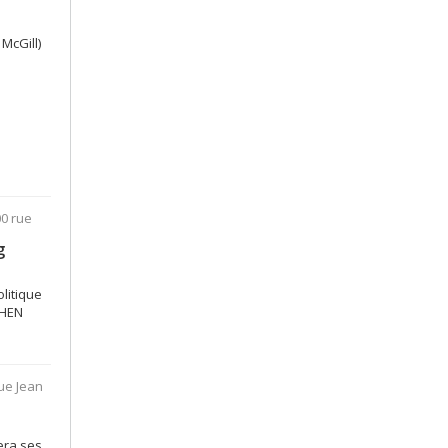
McGill)
00 rue
g
litique
CHEN
rue Jean
era ses