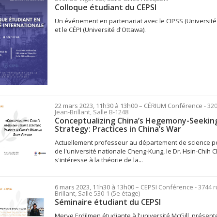
Colloque étudiant du CEPSI
Un événement en partenariat avec le CIPSS (Université 
et le CÉPI (Université d'Ottawa).
22 mars 2023, 11h30 à 13h00
– CÉRIUM
Conférence
- 32
Jean-Brillant, Salle B-1248
Conceptualizing China’s Hegemony-Seekin
Strategy: Practices in China’s War
Actuellement professeur au département de science po
de l'université nationale Cheng-Kung, le Dr. Hsin-Chih 
s'intéresse à la théorie de la...
6 mars 2023, 11h30 à 13h00
– CEPSI
Conférence
- 3744 
Brillant, Salle 530-1 (5e étage)
Séminaire étudiant du CEPSI
Merve Erdilmen étudiante à l'université McGill, présent