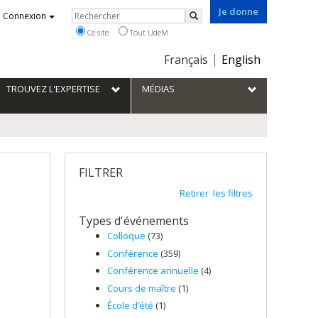
Je donne
Rechercher
Connexion
Rechercher
Ce site
Tout UdeM
Choix
Français
English
de
la
TROUVEZ L'EXPERTISE
MÉDIAS
langue
FILTRER
Retirer les filtres
Types d'événements
Colloque
(73)
Conférence
(359)
Conférence annuelle
(4)
Cours de maître
(1)
École d’été
(1)