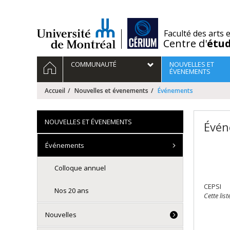
Passer
au
contenu
/
Faculté des arts 
Centre d'
étu
Navigation
ACCUEIL
COMMUNAUTÉ
NOUVELLES ET
principale
ÉVENEMENTS
Accueil
Nouvelles et évenements
Événements
NOUVELLES ET ÉVENEMENTS
Évén
Événements
Colloque annuel
CEPSI
Nos 20 ans
Cette lis
Nouvelles