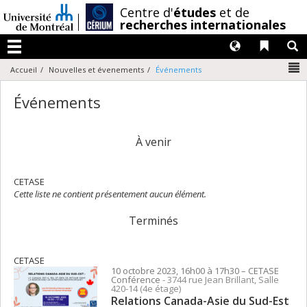
Passer
/
Centre d'
études
et de
au
recherches internationales
contenu
Langues
Liens 
R
Menu
N
Accueil
Nouvelles et évenements
Événements
Événements
À venir
CETASE
Cette liste ne contient présentement aucun élément.
Terminés
CETASE
10 octobre 2023, 16h00 à 17h30
– CETASE
Conférence
- 3744 rue Jean Brillant, Salle
420-14 (4e étage)
Relations Canada-Asie du Sud-Est