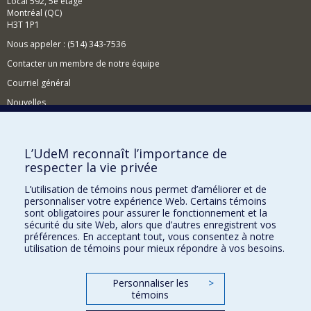
Local 592, 5e étage
Montréal (QC)
H3T 1P1
Nous appeler : (514) 343-7536
Contacter un membre de notre équipe
Courriel général
Nouvelles
Événements
Comment soutenir le CÉRIUM?
L’UdeM reconnaît l’importance de
respecter la vie privée
BESOIN D'AIDE?
L’utilisation de témoins nous permet d’améliorer et de
Plan du site
personnaliser votre expérience Web. Certains témoins
Signaler une erreur
sont obligatoires pour assurer le fonctionnement et la
sécurité du site Web, alors que d’autres enregistrent vos
Accessibilité
préférences. En acceptant tout, vous consentez à notre
utilisation de témoins pour mieux répondre à vos besoins.
FACULTÉ DES ARTS ET DES SCIENCES
Nos départements et écoles
Personnaliser les
>
témoins
Nos centres d'études