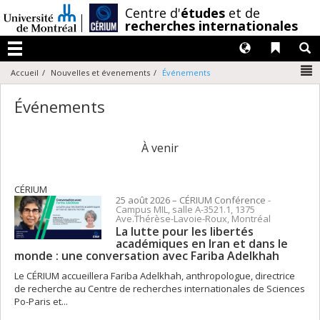
Passer
/
Centre d'
études
et de
au
recherches internationales
contenu
Langues
Liens 
R
Menu
N
Accueil
Nouvelles et évenements
Événements
Événements
À venir
CÉRIUM
25 août 2026
– CÉRIUM
Conférence
-
Campus MIL, salle A-3521.1, 1375
Ave.Thérèse-Lavoie-Roux, Montréal
La lutte pour les libertés
académiques en Iran et dans le
monde : une conversation avec Fariba Adelkhah
Le CÉRIUM accueillera Fariba Adelkhah, anthropologue, directrice
de recherche au Centre de recherches internationales de Sciences
Po-Paris et...