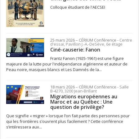
Colloque étudiant de l'AECSEI
25 mars 2026
– CÉRIUM
Conférence
- Centre
d'essai, Pavillon J.-A.-DeSève, 6e étage
Ciné-causerie: Fanon
Frantz Fanon (1925-1961) est une figure
majeure de la lutte pour l'indépendance algérienne et auteur de
Peau noire, masques blancs et Les Damnés de la...
18 mars 2026
– CÉRIUM
Conférence
- Salle
B-4270, 3200 Jean-Brillant
Migrations européennes au
Maroc et au Québec : Une
question de privilège?
Que signifie « migrer » lorsque l’on fait partie des personnes pour
qui les frontières s’ouvrent plus facilement ? Cette conférence
s’intéressera aux...