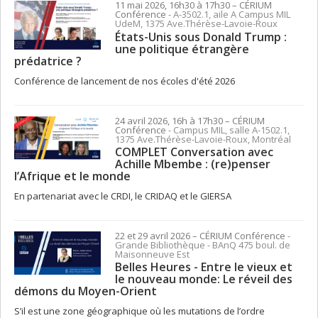
11 mai 2026, 16h30 à 17h30
– CÉRIUM
Conférence
- A-3502.1, aile A Campus MIL
UdeM, 1375 Ave.Thérèse-Lavoie-Roux
États-Unis sous Donald Trump :
une politique étrangère
prédatrice ?
Conférence de lancement de nos écoles d'été 2026
24 avril 2026, 16h à 17h30
– CÉRIUM
Conférence
- Campus MIL, salle A-1502.1,
1375 Ave.Thérèse-Lavoie-Roux, Montréal
COMPLET Conversation avec
Achille Mbembe : (re)penser
l’Afrique et le monde
En partenariat avec le CRDI, le CRIDAQ et le GIERSA
22 et 29 avril 2026
– CÉRIUM
Conférence
-
Grande Bibliothèque - BAnQ 475 boul. de
Maisonneuve Est
Belles Heures - Entre le vieux et
le nouveau monde: Le réveil des
démons du Moyen-Orient
S’il est une zone géographique où les mutations de l’ordre