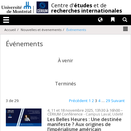
Passer
/
Centre d'
études
et de
au
recherches internationales
contenu
Langues
Liens 
R
Menu
N
Accueil
Nouvelles et évenements
Événements
Événements
À venir
Terminés
3 de 29.
Précédent
1
2
3
4
…
29
Suivant
4, 11 et 18 novembre 2025, 13h30 à 16h00
–
CÉRIUM
Conférence
- Campus Laval, UdeM
Les Belles Heures : Une destinée
manifeste ? Aux origines de
l’impérialisme américain