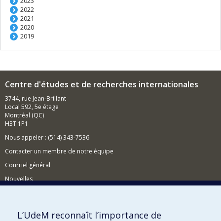
2023
2022
2021
2020
2019
Centre d'études et de recherches internationales
3744, rue Jean-Brillant
Local 592, 5e étage
Montréal (QC)
H3T 1P1
Nous appeler : (514) 343-7536
Contacter un membre de notre équipe
Courriel général
Nouvelles
Événements
Comment soutenir le CÉRIUM?
L’UdeM reconnaît l’importance de