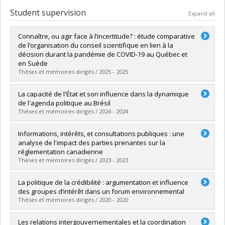
Student supervision
Expand all
Connaître, ou agir face à l’incertitude? : étude comparative
de l’organisation du conseil scientifique en lien à la
décision durant la pandémie de COVID-19 au Québec et
en Suède
Thèses et mémoires dirigés / 2025 - 2025
Graduate :
Lemor, Antoine Claude
La capacité de l'État et son influence dans la dynamique
Cycle :
Doctoral
de l'agenda politique au Brésil
Grade :
Ph. D.
Thèses et mémoires dirigés / 2024 - 2024
Lien vers le document dans Papyrus
Graduate :
Costa, María Alejandra
Informations, intérêts, et consultations publiques : une
Cycle :
Doctoral
analyse de l'impact des parties prenantes sur la
Grade :
Ph. D.
réglementation canadienne
Lien vers le document dans Papyrus
Thèses et mémoires dirigés / 2023 - 2023
Graduate :
Beaulieu-Guay, Louis-Robert
La politique de la crédibilité : argumentation et influence
Cycle :
Doctoral
des groupes d’intérêt dans un forum environnemental
Grade :
Ph. D.
Thèses et mémoires dirigés / 2020 - 2020
Lien vers le document dans Papyrus
Graduate :
Tremblay-Faulkner, Marc
Les relations intergouvernementales et la coordination