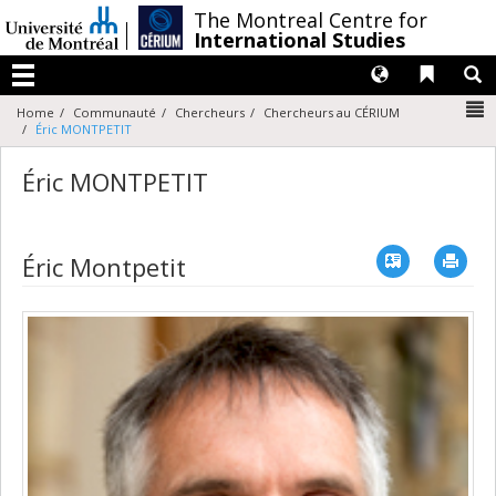
Passer
/
The Montreal Centre for
au
International Studies
contenu
Langues
Liens 
R
Menu
N
Home
Communauté
Chercheurs
Chercheurs au CÉRIUM
Éric MONTPETIT
Éric MONTPETIT
Vcard
Imp
Éric Montpetit