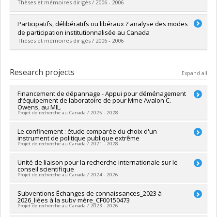
Lien vers le document dans Papyrus
Thèses et mémoires dirigés / 2006 - 2006
Graduate :
Paré, Isabelle
Participatifs, délibératifs ou libéraux ? analyse des modes
Cycle :
Doctoral
de participation institutionnalisée au Canada
Grade :
Ph. D.
Thèses et mémoires dirigés / 2006 - 2006
Lien vers le document dans Papyrus
Graduate :
Garon, Francis
Cycle :
Doctoral
Research projects
Expand all
Grade :
Ph. D.
Lien vers le document dans Papyrus
Financement de dépannage - Appui pour déménagement
d’équipement de laboratoire de pour Mme Avalon C.
Owens, au MIL.
Projet de recherche au Canada / 2025 - 2028
Lead researcher :
Le confinement : étude comparée du choix d'un
Éric Montpetit
instrument de politique publique extrême
Funding sources:
Université de Montréal
Projet de recherche au Canada / 2021 - 2028
Grant programs:
PVXXXXXX-FEI sans restriction
Lead researcher :
Unité de liaison pour la recherche internationale sur le
Éric Montpetit
conseil scientifique
Funding sources:
CRSH/Conseil de recherches en sciences
Projet de recherche au Canada / 2024 - 2026
humaines du Canada
Grant programs:
PVXXXXXX-Subvention Savoir
Lead researcher :
Subventions Échanges de connaissances_2023 à
Christian Dagenais
2026_liées à la subv mère_CF00150473
Co-researchers :
Éric Montpetit
,
Thierry Warin
,
Mathieu
Projet de recherche au Canada / 2023 - 2026
Ouimet
,
Francois Claveau