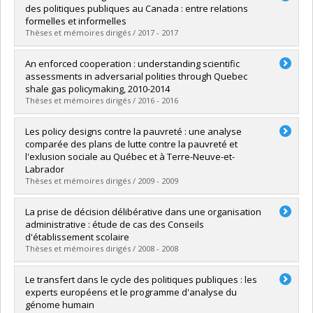
Cycle :
Doctoral
des politiques publiques au Canada : entre relations
Grade :
Ph. D.
formelles et informelles
Lien vers le document dans Papyrus
Thèses et mémoires dirigés / 2017 - 2017
Graduate :
Gauvin, Jean-Philippe
An enforced cooperation : understanding scientific
Cycle :
Doctoral
assessments in adversarial polities through Quebec
Grade :
Ph. D.
shale gas policymaking, 2010-2014
Lien vers le document dans Papyrus
Thèses et mémoires dirigés / 2016 - 2016
Graduate :
Harvey, Alexandre
Les policy designs contre la pauvreté : une analyse
Cycle :
Master's
comparée des plans de lutte contre la pauvreté et
Grade :
M. Sc.
l'exlusion sociale au Québec et à Terre-Neuve-et-
Lien vers le document dans Papyrus
Labrador
Thèses et mémoires dirigés / 2009 - 2009
Graduate :
Mondou, Matthieu
La prise de décision délibérative dans une organisation
Cycle :
Master's
administrative : étude de cas des Conseils
Grade :
M. Sc.
d'établissement scolaire
Lien vers le document dans Papyrus
Thèses et mémoires dirigés / 2008 - 2008
Graduate :
Vézina, Martin
Le transfert dans le cycle des politiques publiques : les
Cycle :
Master's
experts européens et le programme d'analyse du
Grade :
M. Sc.
génome humain