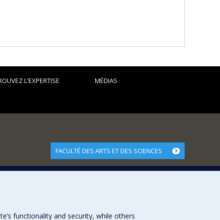
ROUVEZ L'EXPERTISE
MÉDIAS
FACULTÉ DES ARTS ET DES SCIENCES
Nos départements et écoles
Nos centres d'études
Nos programmes et cours
s functionality and security, while others