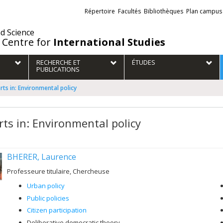
Liens
Répertoire
Facultés
Bibliothèques
Plan campus
externes
nd Science
 Centre for
International Studies
RECHERCHE ET
ÉTUDES
PUBLICATIONS
rts in: Environmental policy
rts in: Environmental policy
BHERER, Laurence
Professeure titulaire, Chercheuse
Urban policy
Public policies
Citizen participation
Deliberative democratic theory