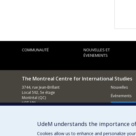
COMMUNAUTÉ
NOUVELLES ET
ÉVENEMENTS
The Montreal Centre for International Studies
3744, rue Jean-Brillant
Nouvelles
Local 592, 5e étage
Événements
Montréal (QC)
H3T 1P1
Comment s
Nous appeler : (514) 343-7536
Contacter un membre de notre équipe
UdeM understands the importance of
Courriel général
Cookies allow us to enhance and personalize your 