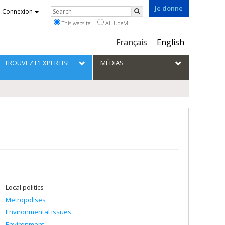
Je donne
Rechercher
Connexion
Search
This website
All UdeM
Choix
Français
English
de
la
TROUVEZ L'EXPERTISE
MÉDIAS
langue
Local politics
Metropolises
Environmental issues
Environment