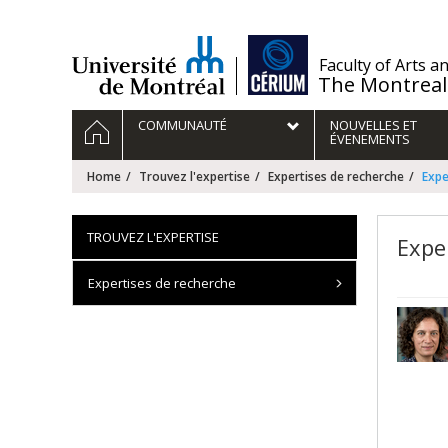
Passer
au
contenu
/
Faculty of Arts a
The Montreal
Navigation
HOME
COMMUNAUTÉ
NOUVELLES ET
principale
ÉVENEMENTS
Home
Trouvez l'expertise
Expertises de recherche
Expe
TROUVEZ L'EXPERTISE
Expe
Expertises de recherche