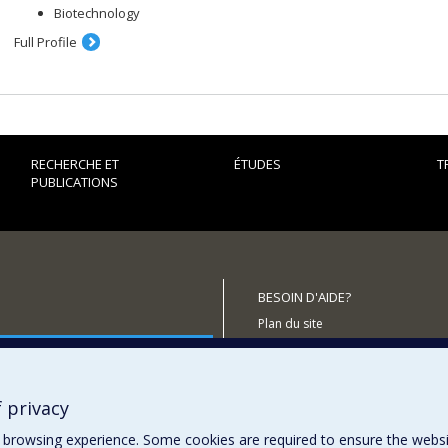
Biotechnology
Full Profile
RECHERCHE ET
ÉTUDES
T
PUBLICATIONS
BESOIN D'AIDE?
Plan du site
outenir le CÉRIUM?
Signaler une erreur
Accessibilité
 privacy
browsing experience. Some cookies are required to ensure the website’