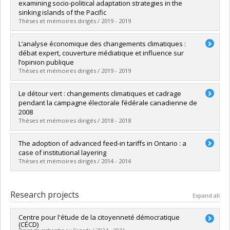
Cycle :
Master's
examining socio-political adaptation strategies in the
Grade :
M. Sc.
sinking islands of the Pacific
Lien vers le document dans Papyrus
Thèses et mémoires dirigés / 2019 - 2019
Graduate :
Munoz, Sarah
L’analyse économique des changements climatiques :
Cycle :
Master's
débat expert, couverture médiatique et influence sur
Grade :
M. Sc.
l’opinion publique
Lien vers le document dans Papyrus
Thèses et mémoires dirigés / 2019 - 2019
Graduate :
Guertin-Armstrong, Simon
Le détour vert : changements climatiques et cadrage
Cycle :
Doctoral
pendant la campagne électorale fédérale canadienne de
Grade :
Ph. D.
2008
Lien vers le document dans Papyrus
Thèses et mémoires dirigés / 2018 - 2018
Graduate :
Joly, François
The adoption of advanced feed-in tariffs in Ontario : a
Cycle :
Master's
case of institutional layering
Grade :
M. Sc.
Thèses et mémoires dirigés / 2014 - 2014
Lien vers le document dans Papyrus
Graduate :
Fontaine, Jacques
Cycle :
Master's
Research projects
Expand all
Grade :
M. Sc.
Lien vers le document dans Papyrus
Centre pour l'étude de la citoyenneté démocratique
(CÉCD)