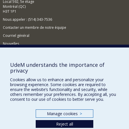
Local 592, 5e étage
Montréal (QC)
H3T 1P1
Nous appeler : (514) 343-7536
Contacter un membre de notre équipe
Courriel général
Nouvelles
Événements
Comment soutenir le CÉRIUM?
UdeM understands the importance of
privacy
BESOIN D'AIDE?
Cookies allow us to enhance and personalize your
Plan du site
browsing experience. Some cookies are required to
Signaler une erreur
ensure the website’s functionality and security, while
others remember your preferences. By accepting all, you
Accessibilité
consent to our use of cookies to better serve you.
FACULTÉ DES ARTS ET DES SCIENCES
Manage cookies
>
Nos départements et écoles
Reject all
Nos centres d'études