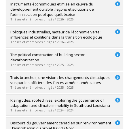
Instruments économiques et mise en œuvre du
développement durable : leçons et solutions de
l’administration publique québécoise
Thèses et mémoires dirigés / 2026 - 2026
Graduate :
Gajevic Sayegh, Philippe
Politiques industrielles, moteur de l’économie verte :
Cycle :
Doctoral
influences et coalitions dans la transition écologique
Grade :
Ph. D.
Thèses et mémoires dirigés / 2026 - 2026
Lien vers le document dans Papyrus
Graduate :
Margra, Matthieu
The political construction of building sector
Cycle :
Master's
decarbonization
Grade :
M. Sc.
Thèses et mémoires dirigés / 2025 - 2025
Lien vers le document dans Papyrus
Graduate :
Hasan, Lisa
Trois branches, une vision : les changements climatiques
Cycle :
Doctoral
vus par les officiers des forces armées américaines
Grade :
Ph. D.
Thèses et mémoires dirigés / 2025 - 2025
Lien vers le document dans Papyrus
Graduate :
Vézina-Lorrain, Vallier
Rising tides, rooted lives: exploring the governance of
Cycle :
Master's
adaptation and climate immobility in Southeast Louisiana
Grade :
M. Sc.
Thèses et mémoires dirigés / 2024 - 2024
Lien vers le document dans Papyrus
Graduate :
Munoz, Sarah
Discours du gouvernement canadien sur l’environnement
Cycle :
Doctoral
: l’approbation du projet Bay du Nord