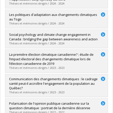
Grade :
Ph. D.
Thèses et mémoires dirigés / 2024 - 2024
Lien vers le document dans Papyrus
Graduate :
Grosbusch, Oriana
Les politiques d'adaptation aux changements climatiques
Cycle :
Master's
au Togo
Grade :
M. Sc.
Thèses et mémoires dirigés / 2024 - 2024
Lien vers le document dans Papyrus
Graduate :
Amematsro, Bloda Ayaovi.
Social psychology and climate change engagement in
Cycle :
Master's
Canada : bridging the gap between awareness and action
Grade :
M. Sc.
Thèses et mémoires dirigés / 2024 - 2024
Lien vers le document dans Papyrus
Graduate :
Martel-Morin, Marjolaine
La première élection climatique canadienne? : étude de
Cycle :
Doctoral
l’impact électoral des changements climatique lors de
Grade :
Ph. D.
l’élection canadienne de 2019
Lien vers le document dans Papyrus
Thèses et mémoires dirigés / 2023 - 2023
Graduate :
Asselin-Léger, Philippe
Communication des changements climatiques : le cadrage
Cycle :
Master's
santé peut-il accroître l'engagement de la population au
Grade :
M. Sc.
Québec?
Lien vers le document dans Papyrus
Thèses et mémoires dirigés / 2023 - 2023
Graduate :
Briand, Anne-Sara
Polarisation de l'opinion publique canadienne sur la
Cycle :
Master's
question climatique : portrait de la dernière décennie
Grade :
M. Sc.
Thèses et mémoires dirigés / 2022 - 2022