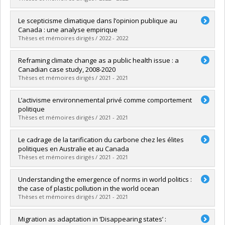
Lien vers le document dans Papyrus
Graduate :
Dufour, Caroline
Le scepticisme climatique dans l’opinion publique au
Cycle :
Master's
Canada : une analyse empirique
Grade :
M. Sc.
Thèses et mémoires dirigés / 2022 - 2022
Lien vers le document dans Papyrus
Graduate :
Basillais, Audrey
Reframing climate change as a public health issue : a
Cycle :
Master's
Canadian case study, 2008-2020
Grade :
M.A.
Thèses et mémoires dirigés / 2021 - 2021
Lien vers le document dans Papyrus
Graduate :
Pillod, Alizee
L’activisme environnemental privé comme comportement
Cycle :
Master's
politique
Grade :
M. Sc.
Thèses et mémoires dirigés / 2021 - 2021
Lien vers le document dans Papyrus
Graduate :
Rochon, Jérémie
Le cadrage de la tarification du carbone chez les élites
Cycle :
Master's
politiques en Australie et au Canada
Grade :
M. Sc.
Thèses et mémoires dirigés / 2021 - 2021
Lien vers le document dans Papyrus
Graduate :
Pavic, Clémence
Understanding the emergence of norms in world politics :
Cycle :
Master's
the case of plastic pollution in the world ocean
Grade :
M. Sc.
Thèses et mémoires dirigés / 2021 - 2021
Lien vers le document dans Papyrus
Graduate :
Beaudoin, Simon
Migration as adaptation in ‘Disappearing states’ :