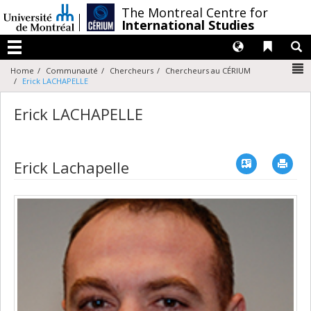
Passer
/
The Montreal Centre for
au
International Studies
contenu
Langues
Liens 
R
Menu
N
Home
Communauté
Chercheurs
Chercheurs au CÉRIUM
Erick LACHAPELLE
Erick LACHAPELLE
Vcard
Imp
Erick Lachapelle