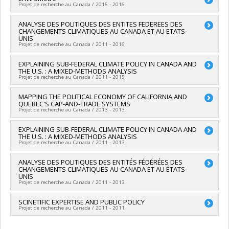
humaines du Canada
Projet de recherche au Canada / 2015 - 2016
Funding sources:
Ministère Économie et Innovation , MITACS
Grant programs:
PVXXXXXX-Subvention Savoir
Inc.
Lead researcher :
ANALYSE DES POLITIQUES DES ENTITES FEDEREES DES
Erick Lachapelle
Grant programs:
PVXXXXXX-Prog. soutien rech (PSR v1B):
CHANGEMENTS CLIMATIQUES AU CANADA ET AU ETATS-
Soutien à des projets rech. (Mitacs) , PVXXXXXX-Stage
UNIS
Élévation Québec - MITACS
Projet de recherche au Canada / 2011 - 2016
Lead researcher :
EXPLAINING SUB-FEDERAL CLIMATE POLICY IN CANADA AND
Erick Lachapelle
THE U.S. : A MIXED-METHODS ANALYSIS
Funding sources:
FRQSC/Fonds de recherche du Québec -
Projet de recherche au Canada / 2011 - 2015
Société et culture (FQRSC)
Grant programs:
PV113813-(NP) Programme d'établissement
Lead researcher :
MAPPING THE POLITICAL ECONOMY OF CALIFORNIA AND
Erick Lachapelle
de nouveaux professeurs-chercheurs
QUEBEC'S CAP-AND-TRADE SYSTEMS
Funding sources:
CRSH/Conseil de recherches en sciences
Projet de recherche au Canada / 2013 - 2013
humaines du Canada
Grant programs:
PVXXXXXX-Subvention ordinaire de
Lead researcher :
EXPLAINING SUB-FEDERAL CLIMATE POLICY IN CANADA AND
Erick Lachapelle
recherche
THE U.S. : A MIXED-METHODS ANALYSIS
Co-researchers :
Stewart Elgie
Projet de recherche au Canada / 2011 - 2013
Funding sources:
CRSH/Conseil de recherches en sciences
humaines du Canada
Lead researcher :
ANALYSE DES POLITIQUES DES ENTITÉS FÉDÉRÉES DES
Erick Lachapelle
Grant programs:
CHANGEMENTS CLIMATIQUES AU CANADA ET AU ÉTATS-
UNIS
Projet de recherche au Canada / 2011 - 2013
Lead researcher :
SCINETIFIC EXPERTISE AND PUBLIC POLICY
Erick Lachapelle
Projet de recherche au Canada / 2011 - 2011
Lead researcher :
Erick Lachapelle