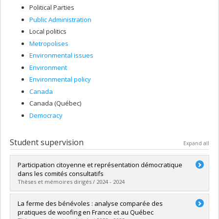
Political Parties
Public Administration
Local politics
Metropolises
Environmental issues
Environment
Environmental policy
Canada
Canada (Québec)
Democracy
Student supervision
Expand all
Participation citoyenne et représentation démocratique
dans les comités consultatifs
Thèses et mémoires dirigés / 2024 - 2024
Graduate :
Décarie, Augustin
La ferme des bénévoles : analyse comparée des
Cycle :
Master's
pratiques de woofing en France et au Québec