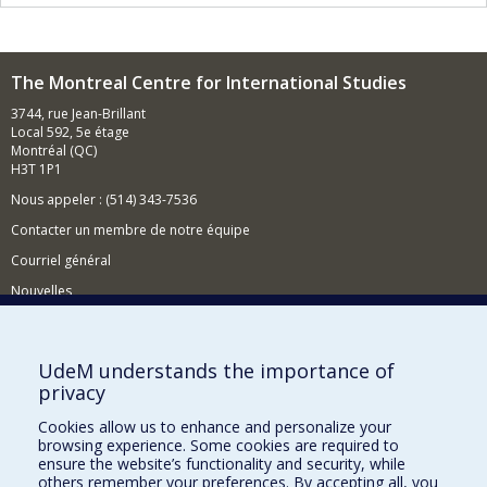
The Montreal Centre for International Studies
3744, rue Jean-Brillant
Local 592, 5e étage
Montréal (QC)
H3T 1P1
Nous appeler : (514) 343-7536
Contacter un membre de notre équipe
Courriel général
Nouvelles
Événements
Comment soutenir le CÉRIUM?
UdeM understands the importance of
privacy
BESOIN D'AIDE?
Cookies allow us to enhance and personalize your
Plan du site
browsing experience. Some cookies are required to
Signaler une erreur
ensure the website’s functionality and security, while
others remember your preferences. By accepting all, you