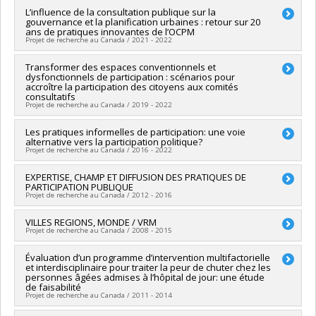
Geneviève Pagé
Lead researcher :
L’influence de la consultation publique sur la
Françoise Montambeault
,
Laurence Bherer
Funding sources:
FRQSC/Fonds de recherche du Québec -
gouvernance et la planification urbaines : retour sur 20
Funding sources:
CRSH/Conseil de recherches en sciences
Société et culture (FQRSC)
ans de pratiques innovantes de l’OCPM
humaines du Canada
Grant programs:
PVXXXXXX-(SE) Programme Soutien aux
Projet de recherche au Canada / 2021 - 2022
Grant programs:
PVX31065-Aide aux revues savantes et de
équipes de recherche - Stade de développement :
transfert -- Subvention générale
Fonctionnement
Lead researcher :
Transformer des espaces conventionnels et
Laurence Bherer
dysfonctionnels de participation : scénarios pour
Co-researchers :
Florence Paulhiac
accroître la participation des citoyens aux comités
Funding sources:
MITACS Inc.
consultatifs
Grant programs:
PVXXXXXX-Stage Accélération Québec -
Projet de recherche au Canada / 2019 - 2022
MITACS
Funding sources:
Les pratiques informelles de participation: une voie
CRSH/Conseil de recherches en sciences
alternative vers la participation politique?
humaines du Canada
Projet de recherche au Canada / 2016 - 2022
Grant programs:
PVXXXXXX-Subvention d'engagement
partenarial
Lead researcher :
EXPERTISE, CHAMP ET DIFFUSION DES PRATIQUES DE
Laurence Bherer
PARTICIPATION PUBLIQUE
Co-researchers :
Pascale Dufour
,
Françoise Montambeault
,
Projet de recherche au Canada / 2012 - 2016
Isabelle Gaudette
,
Malorie Flon
,
Stéphanie Gaudet
,
Alain
Meunier
,
Geneviève CLOUTIER
,
Stéphane Dubé
Lead researcher :
VILLES REGIONS, MONDE / VRM
Laurence Bherer
Funding sources:
CRSH/Conseil de recherches en sciences
Projet de recherche au Canada / 2008 - 2015
Co-researchers :
Mario Gauthier
,
Louis Simard
humaines du Canada
Funding sources:
CRSH/Conseil de recherches en sciences
Grant programs:
PVX99097-Subvention de développement de
Lead researcher :
Évaluation d’un programme d’intervention multifactorielle
Laurence Bherer
humaines du Canada
partenariat
et interdisciplinaire pour traiter la peur de chuter chez les
Co-researchers :
Jean-Pierre Collin
Grant programs:
PVXXXXXX-Subvention Savoir
personnes âgées admises à l’hôpital de jour: une étude
Funding sources:
FRQSC/Fonds de recherche du Québec -
de faisabilité
Société et culture (FQRSC)
Projet de recherche au Canada / 2011 - 2014
Grant programs:
PV129894-(RG) Programme Regroupements