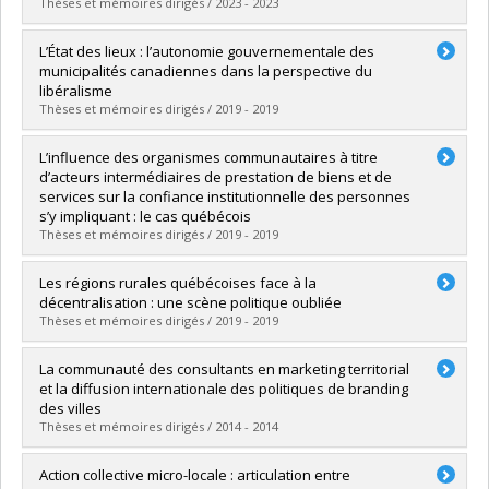
Grade :
M. Sc.
Thèses et mémoires dirigés / 2023 - 2023
Lien vers le document dans Papyrus
Graduate :
Lelièvre, Agathe
L’État des lieux : l’autonomie gouvernementale des
Cycle :
Doctoral
municipalités canadiennes dans la perspective du
Grade :
Ph. D.
libéralisme
Lien vers le document dans Papyrus
Thèses et mémoires dirigés / 2019 - 2019
Graduate :
Morissette, Benoît
L’influence des organismes communautaires à titre
Cycle :
Doctoral
d’acteurs intermédiaires de prestation de biens et de
Grade :
Ph. D.
services sur la confiance institutionnelle des personnes
Lien vers le document dans Papyrus
s’y impliquant : le cas québécois
Thèses et mémoires dirigés / 2019 - 2019
Graduate :
St-Jean, Kévin
Les régions rurales québécoises face à la
Cycle :
Master's
décentralisation : une scène politique oubliée
Grade :
M. Sc.
Thèses et mémoires dirigés / 2019 - 2019
Lien vers le document dans Papyrus
Graduate :
Labelle, Mathieu
La communauté des consultants en marketing territorial
Cycle :
Master's
et la diffusion internationale des politiques de branding
Grade :
M. Sc.
des villes
Lien vers le document dans Papyrus
Thèses et mémoires dirigés / 2014 - 2014
Graduate :
Désilets, Véronique
Action collective micro-locale : articulation entre