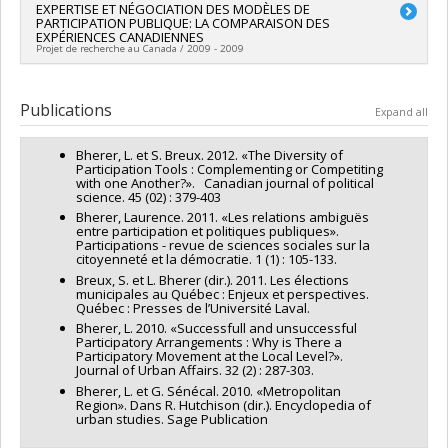
stratégiques
Lead researcher :
EXPERTISE ET NÉGOCIATION DES MODÈLES DE
Marie Andrée Bruneau
PARTICIPATION PUBLIQUE: LA COMPARAISON DES
Co-researchers :
Laurence Bherer
,
Johanne Filiatrault
,
Lucie
EXPÉRIENCES CANADIENNES
Grenier
Projet de recherche au Canada / 2009 - 2009
Lead researcher :
Laurence Bherer
Publications
Expand all
Bherer, L. et S. Breux. 2012. «The Diversity of
Participation Tools : Complementing or Competiting
with one Another?». Canadian journal of political
science. 45 (02) : 379-403
Bherer, Laurence. 2011. «Les relations ambiguës
entre participation et politiques publiques».
Participations - revue de sciences sociales sur la
citoyenneté et la démocratie. 1 (1) : 105-133.
Breux, S. et L. Bherer (dir.). 2011. Les élections
municipales au Québec : Enjeux et perspectives.
Québec : Presses de l’Université Laval.
Bherer, L. 2010. «Successfull and unsuccessful
Participatory Arrangements : Why is There a
Participatory Movement at the Local Level?».
Journal of Urban Affairs. 32 (2) : 287-303.
Bherer, L. et G. Sénécal. 2010. «Metropolitan
Region». Dans R. Hutchison (dir.). Encyclopedia of
urban studies. Sage Publication