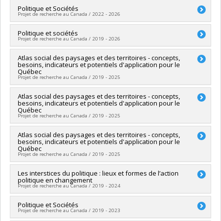
Société et culture (FQRSC)
Lead researcher :
Politique et Sociétés
Laurence Bherer
Projet de recherche au Canada / 2022 - 2026
Grant programs:
PVXXXXXX-(SE) Programme Soutien aux
Funding sources:
CRSH/Conseil de recherches en sciences
équipes de recherche - Stade de développement :
humaines du Canada
Lead researcher :
Politique et sociétés
Laurence Bherer
Renouvellement
Grant programs:
PVXXXXXX-Subvention d'engagement
Projet de recherche au Canada / 2019 - 2026
Funding sources:
CRSH/Conseil de recherches en sciences
partenarial
humaines du Canada
Lead researcher :
Atlas social des paysages et des territoires - concepts,
Françoise Montambeault
,
Laurence Bherer
Grant programs:
PVX31065-Aide aux revues savantes et de
besoins, indicateurs et potentiels d'application pour le
Funding sources:
FRQSC/Fonds de recherche du Québec -
transfert -- Subvention générale
Québec
Société et culture (FQRSC)
Projet de recherche au Canada / 2019 - 2025
Grant programs:
PVXXXXXX-(RE) Soutien publication de
revues et de transfert de connaissance (conf, coll, revues
Lead researcher :
Atlas social des paysages et des territoires - concepts,
Sylvain Paquette
etc...)
besoins, indicateurs et potentiels d'application pour le
Co-researchers :
Gérald Domon
,
Danielle Dagenais
,
Philippe
Québec
Poullaouec-Gonidec
,
Laurence Bherer
,
Caroline Gagnon
,
Projet de recherche au Canada / 2019 - 2025
Sophie Leblanc Van Neste
Funding sources:
Hydro-Québec , Ministère de l’Enseignement
Lead researcher :
Atlas social des paysages et des territoires - concepts,
Sylvain Paquette
supérieur
besoins, indicateurs et potentiels d'application pour le
Co-researchers :
Gérald Domon
,
Danielle Dagenais
,
Philippe
Québec
Grant programs:
,
Poullaouec-Gonidec
,
Laurence Bherer
,
Caroline Gagnon
Projet de recherche au Canada / 2019 - 2025
Funding sources:
CRSH/Conseil de recherches en sciences
humaines du Canada
Lead researcher :
Les interstices du politique : lieux et formes de l’action
Sylvain Paquette
Grant programs:
PVX99097-Subvention de développement de
politique en changement
Co-researchers :
Gérald Domon
,
Danielle Dagenais
,
Philippe
Projet de recherche au Canada / 2019 - 2024
partenariat
Poullaouec-Gonidec
,
Laurence Bherer
,
Caroline Gagnon
,
Sophie Leblanc Van Neste
Lead researcher :
Politique et Sociétés
Pascale Dufour
Projet de recherche au Canada / 2019 - 2023
Co-researchers :
Laurence Bherer
,
Francis Dupuis-Déri
,