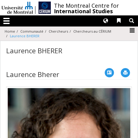
Passer
/
The Montreal Centre for
au
International Studies
contenu
Langues
Liens 
R
Menu
N
Home
Communauté
Chercheurs
Chercheurs au CÉRIUM
Laurence BHERER
Laurence BHERER
Vcard
Imp
Laurence Bherer