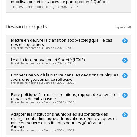
Cycle :
Master's
mobilisations et instances de participation à Québec
Grade :
M. Sc.
Thèses et mémoires dirigés / 2007 - 2007
Lien vers le document dans Papyrus
Graduate :
Dubuc Dumas, Evelyne
Cycle :
Master's
Research projects
Expand all
Grade :
M. Sc.
Lien vers le document dans Papyrus
Mettre en oeuvre la transition socio-écologique : le cas
des éco-quartiers
Projet de recherche au Canada / 2026 - 2031
Lead researcher :
Législation, Innovation et Société (LEXIS)
Laurence Bherer
Projet de recherche au Canada / 2024 - 2030
Co-researchers :
Geneviève CLOUTIER
,
Michaël Kummert
,
Eve Bourgeois
Funding sources:
Donner une voix à la Nature dans les décisions publiques
CRSH/Conseil de recherches en sciences
Funding sources:
CRSH/Conseil de recherches en sciences
: vers une gouvernance réflexive
humaines du Canada
humaines du Canada
Projet de recherche au Canada / 2026 - 2029
Grant programs:
PV128152-Subvention de partenariat
Grant programs:
PVXXXXXX-Subvention Savoir
Funding sources:
Faire politique à la marge: relations, rapport de pouvoir et
CRSH/Conseil de recherches en sciences
espaces du militantisme
humaines du Canada
Projet de recherche au Canada / 2023 - 2028
Grant programs:
PV153480-Subventions de développement
Savoir
Lead researcher :
Adapter les institutions municipales au contexte des
Pascale Dufour
changements climatiques : Innovations démocratiques et
Co-researchers :
Laurence Bherer
,
Francis Dupuis-Déri
,
mise en oeuvre d'institutions pour les générations
Geneviève Pagé
,
Sophie Leblanc Van Neste
,
Stéphane
futures
Guimont-Marceau
,
Mélissa Blais
,
Leslie Touré Kapo
Projet de recherche au Canada / 2024 - 2026
Funding sources:
FRQSC/Fonds de recherche du Québec -