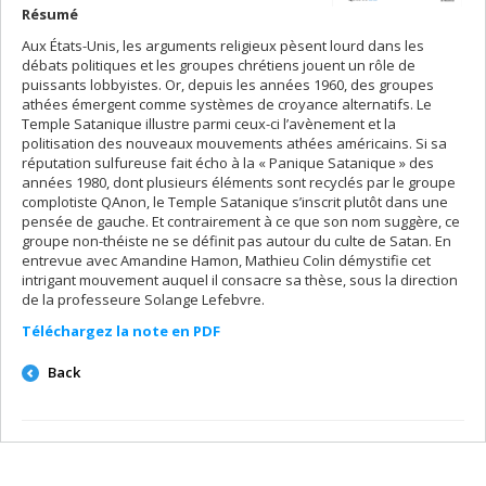
Résumé
Aux États-Unis, les arguments religieux pèsent lourd dans les
débats politiques et les groupes chrétiens jouent un rôle de
puissants lobbyistes. Or, depuis les années 1960, des groupes
athées émergent comme systèmes de croyance alternatifs. Le
Temple Satanique illustre parmi ceux-ci l’avènement et la
politisation des nouveaux mouvements athées américains. Si sa
réputation sulfureuse fait écho à la « Panique Satanique » des
années 1980, dont plusieurs éléments sont recyclés par le groupe
complotiste QAnon, le Temple Satanique s’inscrit plutôt dans une
pensée de gauche. Et contrairement à ce que son nom suggère, ce
groupe non-théiste ne se définit pas autour du culte de Satan. En
entrevue avec Amandine Hamon, Mathieu Colin démystifie cet
intrigant mouvement auquel il consacre sa thèse, sous la direction
de la professeure Solange Lefebvre.
Téléchargez la note en PDF
Back