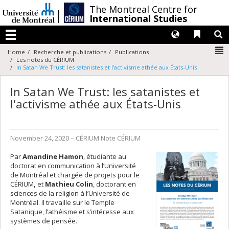
Passer
/
The Montreal Centre for
au
International Studies
contenu
Langues
Liens 
R
Menu
N
Home
Recherche et publications
Publications
Les notes du CÉRIUM
In Satan We Trust: les satanistes et l'activisme athée aux États-Unis
In Satan We Trust: les satanistes et
l'activisme athée aux États-Unis
November 24, 2020
– CÉRIUM
Note
CÉRIUM
Par
Amandine Hamon
, étudiante au
doctorat en communication à l’Université
de Montréal et chargée de projets pour le
CÉRIUM
,
et
Mathieu Colin
, doctorant en
sciences de la religion à l’Université de
Montréal. Il travaille sur le Temple
Satanique, l’athéisme et s’intéresse aux
systèmes de pensée.