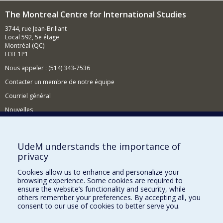
The Montreal Centre for International Studies
3744, rue Jean-Brillant
Local 592, 5e étage
Montréal (QC)
H3T 1P1
Nous appeler : (514) 343-7536
Contacter un membre de notre équipe
Courriel général
Nouvelles
Événements
Comment soutenir le CÉRIUM?
UdeM understands the importance of
privacy
BESOIN D'AIDE?
Cookies allow us to enhance and personalize your
Plan du site
browsing experience. Some cookies are required to
Signaler une erreur
ensure the website’s functionality and security, while
others remember your preferences. By accepting all, you
Accessibilité
consent to our use of cookies to better serve you.
FACULTÉ DES ARTS ET DES SCIENCES