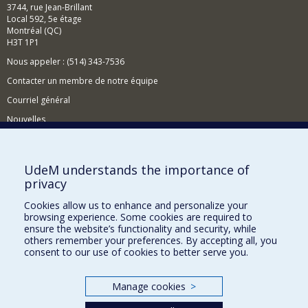
3744, rue Jean-Brillant
Local 592, 5e étage
Montréal (QC)
H3T 1P1
Nous appeler : (514) 343-7536
Contacter un membre de notre équipe
Courriel général
Nouvelles
Événements
Comment soutenir le CÉRIUM?
UdeM understands the importance of
privacy
BESOIN D'AIDE?
Cookies allow us to enhance and personalize your
Plan du site
browsing experience. Some cookies are required to
Signaler une erreur
ensure the website’s functionality and security, while
others remember your preferences. By accepting all, you
Accessibilité
consent to our use of cookies to better serve you.
FACULTÉ DES ARTS ET DES SCIENCES
Manage cookies
>
Nos départements et écoles