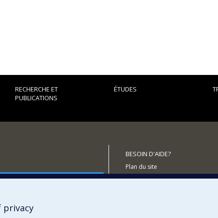
RECHERCHE ET
ÉTUDES
T
PUBLICATIONS
BESOIN D'AIDE?
Plan du site
outenir le CÉRIUM?
Signaler une erreur
Accessibilité
 privacy