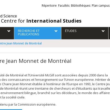
Liens
Répertoire
Facultés
Bibliothèques
Plan campus
externes
nd Science
 Centre for
International Studies
RECHERCHE ET
ÉTUDES
PUBLICATIONS
ntre Jean Monnet de Montréal
re Jean Monnet de Montréal
sité de Montréal et l’Université McGill sont associées depuis 2000 dans la
n des connaissances et l’enseignement sur l’Union européenne. Héritier de
 Chaire Jean Monnet établie à l’extérieur de l’Europe en 1993, le Centre Je
e Montréal réunit une trentaine de chercheurs et d’étudiants qui travaill
environnement bilingue, branché sur les décideurs, le monde des affaires
 la société civile.
outenu par la Commission européenne.