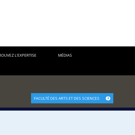
ROUVEZ L'EXPERTISE
MÉDIAS
FACULTÉ DES ARTS ET DES SCIENCES
Nos départements et écoles
Nos centres d'études
Nos programmes et cours