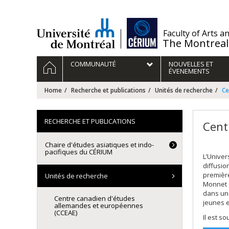
Passer
au
contenu
/
Faculty of Arts a
The Montreal
Navigation
HOME
COMMUNAUTÉ
NOUVELLES ET
principale
ÉVENEMENTS
Home
Recherche et publications
Unités de recherche
Ce
RECHERCHE ET PUBLICATIONS
Cent
Chaire d'études asiatiques et indo-
pacifiques du CÉRIUM
L’Univer
diffusio
première
Unités de recherche
Monnet d
dans un 
Centre canadien d'études
jeunes et
allemandes et européennes
(CCEAE)
Il est s