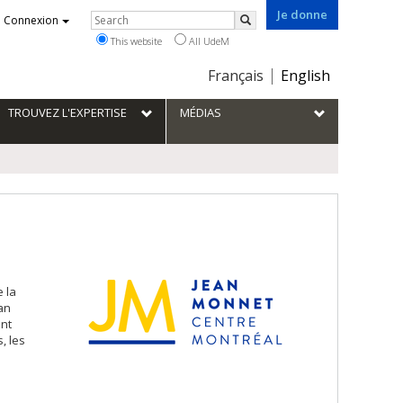
Je donne
Rechercher
Connexion
Search
This website
All UdeM
Choix
Français
English
de
la
TROUVEZ L'EXPERTISE
MÉDIAS
langue
 la
an
ent
, les