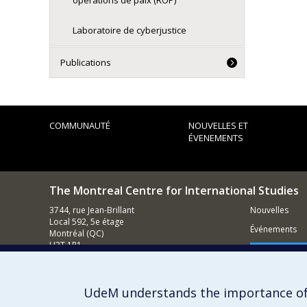
opérations de paix (ROP)
Laboratoire de cyberjustice
Publications
COMMUNAUTÉ
NOUVELLES ET
ÉVENEMENTS
The Montreal Centre for International Studies
3744, rue Jean-Brillant
Nouvelles
Local 592, 5e étage
Événements
Montréal (QC)
H3T 1P1
Comment s
Nous appeler : (514) 343-7536
Contacter un membre de notre équipe
UdeM understands the importance of
Courriel général