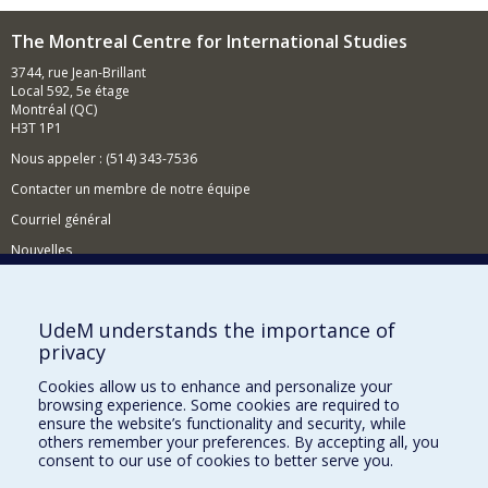
The Montreal Centre for International Studies
3744, rue Jean-Brillant
Local 592, 5e étage
Montréal (QC)
H3T 1P1
Nous appeler : (514) 343-7536
Contacter un membre de notre équipe
Courriel général
Nouvelles
Événements
Comment soutenir le CÉRIUM?
UdeM understands the importance of
privacy
BESOIN D'AIDE?
Cookies allow us to enhance and personalize your
Plan du site
browsing experience. Some cookies are required to
Signaler une erreur
ensure the website’s functionality and security, while
others remember your preferences. By accepting all, you
Accessibilité
consent to our use of cookies to better serve you.