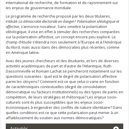
international de recherche, de formation et de rayonnement sur
les enjeux de gouvernance mondiale.
Le programme de recherche proposé par les deux titulaires,
intitulé
La démocratie électorale en danger? Polarisation idéologique et
affective
, s’annonce novateur. Sans omettre la polarisation
idéologique, il vise en effet à stimuler des recherches comparées
sur la polarisation affective, un concept encore peu exploré. Le
champ d’étude s’étendra non seulement à l’Europe et à l’Amérique
du Nord, mais aussi dans des démocraties plus récentes, comme
en Amérique latine.
Avec des jeunes chercheurs et des étudiants, et lors de diverses
activités académiques de part et d’autre de l’Atlantique, Ruth
Dassonneville et Romain Lachat se pencheront notamment sur les
questions suivantes : quel est le degré de polarisation affective
parmi les citoyens? Comment est-ce que celui-ci varie en fonction
de caractéristiques contextuelles (degré de consolidation
démocratique ou facteurs institutionnels) ou des types de partis en
compétition, de leurs stratégies et rhétorique? Les enjeux socio-
culturels sont-ils plus susceptibles que les enjeux socio-
économiques à engendrer des conflits de nature identitaire? Dans
quelles conditions est-ce que cette polarisation peut mener à un
affaiblissement du soutien aux normes démocratiques?
Activités