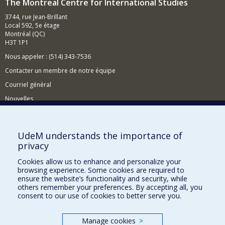
The Montreal Centre for International Studies
3744, rue Jean-Brillant
Local 592, 5e étage
Montréal (QC)
H3T 1P1
Nous appeler : (514) 343-7536
Contacter un membre de notre équipe
Courriel général
Nouvelles
Événements
Comment soutenir le CÉRIUM?
UdeM understands the importance of
privacy
BESOIN D'AIDE?
Cookies allow us to enhance and personalize your
Plan du site
browsing experience. Some cookies are required to
Signaler une erreur
ensure the website’s functionality and security, while
others remember your preferences. By accepting all, you
Accessibilité
consent to our use of cookies to better serve you.
FACULTÉ DES ARTS ET DES SCIENCES
Manage cookies
>