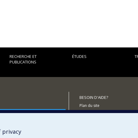
RECHERCHE ET
ÉTUDES
T
PUBLICATIONS
BESOIN D'AIDE?
Plan du site
outenir le CÉRIUM?
Signaler une erreur
Accessibilité
 privacy