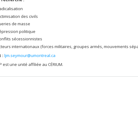
adicalisation
ictimisation des civils
ueries de masse
épression politique
onflits sécessionnistes
cteurs internationaux (forces militaires, groupes armés, mouvements sépa
 :
ljm.seymour@umontreal.ca
 est une unité affiliée au CÉRIUM.