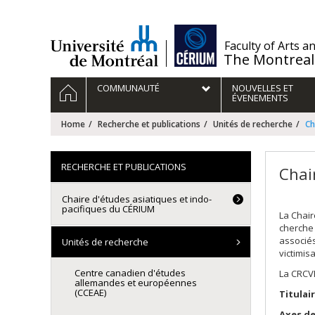
Passer
au
contenu
/
Faculty of Arts a
The Montreal
Navigation
HOME
COMMUNAUTÉ
NOUVELLES ET
principale
ÉVENEMENTS
Home
Recherche et publications
Unités de recherche
Ch
RECHERCHE ET PUBLICATIONS
Chai
Chaire d'études asiatiques et indo-
pacifiques du CÉRIUM
La Chair
cherche
associés
Unités de recherche
victimis
Centre canadien d'études
La CRCVP
allemandes et européennes
(CCEAE)
Titulair
Axes de