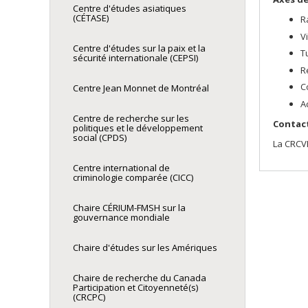
Centre d'études asiatiques
(CÉTASE)
R
V
Centre d'études sur la paix et la
T
sécurité internationale (CEPSI)
R
C
Centre Jean Monnet de Montréal
A
Centre de recherche sur les
Contact
politiques et le développement
social (CPDS)
La CRCVP
Centre international de
criminologie comparée (CICC)
Chaire CÉRIUM-FMSH sur la
gouvernance mondiale
Chaire d'études sur les Amériques
Chaire de recherche du Canada
Participation et Citoyenneté(s)
(CRCPC)