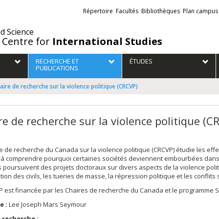
Liens
Répertoire
Facultés
Bibliothèques
Plan campus
externes
nd Science
 Centre for
International Studies
RECHERCHE ET
ÉTUDES
PUBLICATIONS
aire de recherche sur la violence politique (CRCVP)
re de recherche sur la violence politique (C
e de recherche du Canada sur la violence politique (CRCVP) étudie les effets
 à comprendre pourquoi certaines sociétés deviennent embourbées dans 
 poursuivent des projets doctoraux sur divers aspects de la violence politiqu
ation des civils, les tueries de masse, la répression politique et les conflit
 est financée par les Chaires de recherche du Canada et le programme S
e :
Lee Joseph Mars Seymour
 recherche :