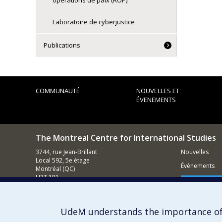
opérations de paix (ROP)
Laboratoire de cyberjustice
Publications
COMMUNAUTÉ
NOUVELLES ET
ÉVENEMENTS
The Montreal Centre for International Studies
3744, rue Jean-Brillant
Nouvelles
Local 592, 5e étage
Événements
Montréal (QC)
H3T 1P1
Comment s
Nous appeler : (514) 343-7536
Contacter un membre de notre équipe
UdeM understands the importance of
Courriel général