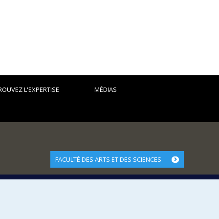
ROUVEZ L'EXPERTISE
MÉDIAS
FACULTÉ DES ARTS ET DES SCIENCES
Nos départements et écoles
Nos centres d'études
Nos programmes et cours