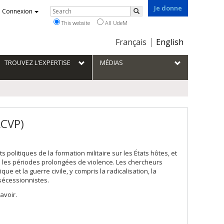
Je donne
Rechercher
Connexion
Search
This website
All UdeM
Choix
Français
English
de
la
TROUVEZ L'EXPERTISE
MÉDIAS
langue
RCVP)
 politiques de la formation militaire sur les États hôtes, et
les périodes prolongées de violence. Les chercheurs
e et la guerre civile, y compris la radicalisation, la
s sécessionnistes.
avoir.