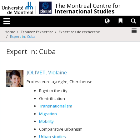
Passer
/
The Montreal Centre for
au
International Studies
contenu
Langues
Liens 
R
Menu
N
Home
Trouvez l'expertise
Expertises de recherche
Expert in: Cuba
Expert in: Cuba
JOLIVET, Violaine
Professeure agrégée, Chercheuse
Right to the city
Gentrification
Transnationalism
Migration
Mobility
Comparative urbanism
Urban studies