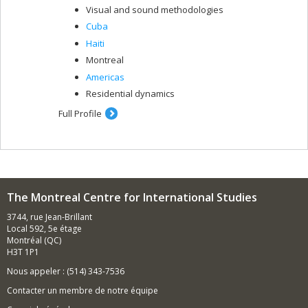
Visual and sound methodologies
Cuba
Haiti
Montreal
Americas
Residential dynamics
Full Profile
The Montreal Centre for International Studies
3744, rue Jean-Brillant
Local 592, 5e étage
Montréal (QC)
H3T 1P1
Nous appeler : (514) 343-7536
Contacter un membre de notre équipe