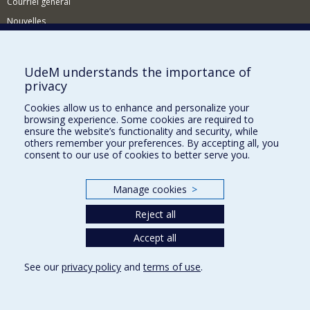
Courriel général
Nouvelles
Événements
Comment soutenir le CÉRIUM?
UdeM understands the importance of
privacy
BESOIN D'AIDE?
Cookies allow us to enhance and personalize your
Plan du site
browsing experience. Some cookies are required to
Signaler une erreur
ensure the website’s functionality and security, while
others remember your preferences. By accepting all, you
Accessibilité
consent to our use of cookies to better serve you.
FACULTÉ DES ARTS ET DES SCIENCES
Manage cookies
>
Nos départements et écoles
Reject all
Nos centres d'études
Nos programmes et cours
Accept all
See our
privacy policy
and
terms of use
.
Privacy
Terms of use