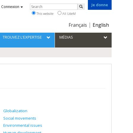
Je donne
Rechercher
Connexion
Search
This website
All UdeM
Choix
Français
English
de
la
TROUVEZ L'EXPERTISE
MÉDIAS
langue
Globalization
Social movements
Environmental issues
Human development