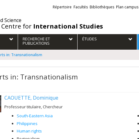
Liens
Répertoire
Facultés
Bibliothèques
Plan campus
externes
nd Science
 Centre for
International Studies
RECHERCHE ET
ÉTUDES
PUBLICATIONS
rts in: Transnationalism
rts in: Transnationalism
CAOUETTE, Dominique
Professeur titulaire, Chercheur
South-Eastern Asia
Philippines
Human rights
Regionalism