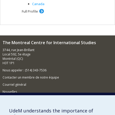
Canada
Full Profile
The Montreal Centre for International Studies
3744, rue Jean-Brillant
Local 592, 5e étage
Montréal (QC)
H3T 1P1
Nous appeler : (514) 343-7536
Contacter un membre de notre équipe
Courriel général
Nouvelles
Événements
Comment soutenir le CÉRIUM?
UdeM understands the importance of