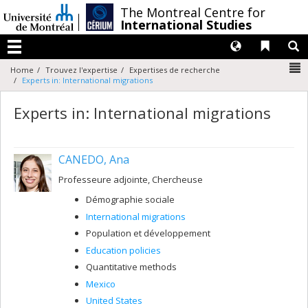
Passer
/
The Montreal Centre for
au
International Studies
contenu
Langues
Liens 
R
Menu
N
Home
Trouvez l'expertise
Expertises de recherche
Experts in: International migrations
Experts in: International migrations
CANEDO, Ana
Professeure adjointe, Chercheuse
Démographie sociale
International migrations
Population et développement
Education policies
Quantitative methods
Mexico
United States