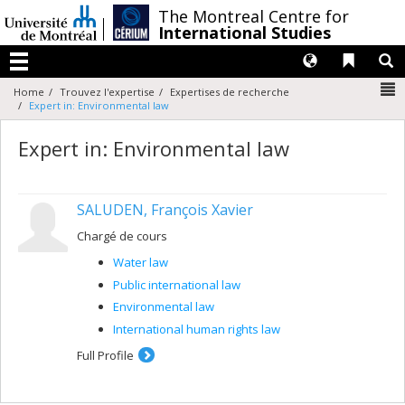
Passer
/
The Montreal Centre for
au
International Studies
contenu
Langues
Liens 
R
Menu
N
Home
Trouvez l'expertise
Expertises de recherche
Expert in: Environmental law
Expert in: Environmental law
SALUDEN, François Xavier
Chargé de cours
Water law
Public international law
Environmental law
International human rights law
Full Profile