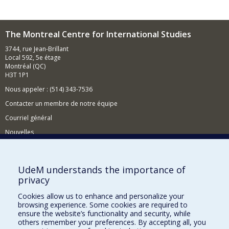
The Montreal Centre for International Studies
3744, rue Jean-Brillant
Local 592, 5e étage
Montréal (QC)
H3T 1P1
Nous appeler : (514) 343-7536
Contacter un membre de notre équipe
Courriel général
Nouvelles
Événements
Comment soutenir le CÉRIUM?
UdeM understands the importance of
privacy
BESOIN D'AIDE?
Cookies allow us to enhance and personalize your
Plan du site
browsing experience. Some cookies are required to
Signaler une erreur
ensure the website’s functionality and security, while
others remember your preferences. By accepting all, you
Accessibilité