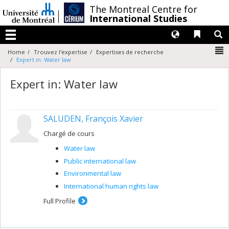
Passer
/
The Montreal Centre for
au
International Studies
contenu
Langues
Liens 
R
Menu
N
Home
Trouvez l'expertise
Expertises de recherche
Expert in: Water law
Expert in: Water law
SALUDEN, François Xavier
Chargé de cours
Water law
Public international law
Environmental law
International human rights law
Full Profile