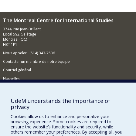
The Montreal Centre for International Studies
3744, rue Jean-Brillant
Local 592, 5e étage
Montréal (QC)
H3T 1P1
Nous appeler : (514) 343-7536
Contacter un membre de notre équipe
Courriel général
Nouvelles
Événements
Comment soutenir le CÉRIUM?
UdeM understands the importance of
privacy
BESOIN D'AIDE?
Cookies allow us to enhance and personalize your
Plan du site
browsing experience. Some cookies are required to
Signaler une erreur
ensure the website’s functionality and security, while
others remember your preferences. By accepting all, you
Accessibilité