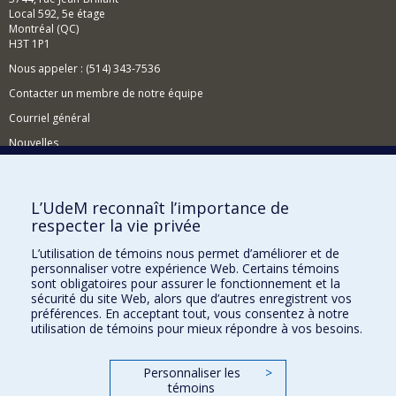
Local 592, 5e étage
Montréal (QC)
H3T 1P1
Nous appeler : (514) 343-7536
Contacter un membre de notre équipe
Courriel général
Nouvelles
Événements
Comment soutenir le CÉRIUM?
L’UdeM reconnaît l’importance de
respecter la vie privée
BESOIN D'AIDE?
L’utilisation de témoins nous permet d’améliorer et de
Plan du site
personnaliser votre expérience Web. Certains témoins
Signaler une erreur
sont obligatoires pour assurer le fonctionnement et la
sécurité du site Web, alors que d’autres enregistrent vos
Accessibilité
préférences. En acceptant tout, vous consentez à notre
utilisation de témoins pour mieux répondre à vos besoins.
FACULTÉ DES ARTS ET DES SCIENCES
Nos départements et écoles
Personnaliser les
>
témoins
Nos centres d'études