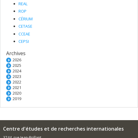
REAL
ROP
CÉRIUM
CETASE
CCEAE
CEPSI
Archives
2026
2025
2024
2023
2022
2021
2020
2019
Centre d'études et de recherches internationales
3744, rue Jean-Brillant