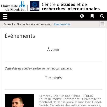
Passer
/
Centre d'
études
et de
au
recherches internationales
contenu
Langues
Liens 
R
Menu
N
Accueil
Nouvelles et évenements
Événements
Événements
À venir
Cette liste ne contient présentement aucun élément.
Terminés
13 mars 2020, 11h30 à 13h00
– CÉRIUM
Cours de maître Conférence
- Université de
Montréal, 3150 rue Jean-Brillant, Pav. Lionel-
Groulx, Carrefour des arts et des sciences,