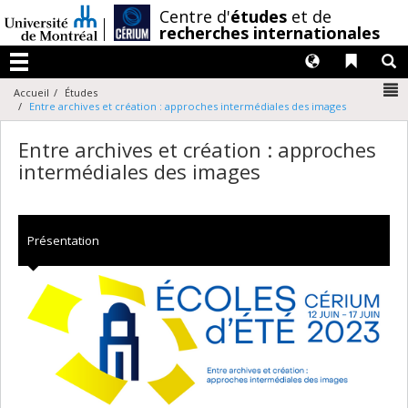
Passer
/
Centre d'
études
et de
au
recherches internationales
contenu
Langues
Liens 
R
Menu
N
Accueil
Études
Entre archives et création : approches intermédiales des images
Entre archives et création : approches
intermédiales des images
Présentation