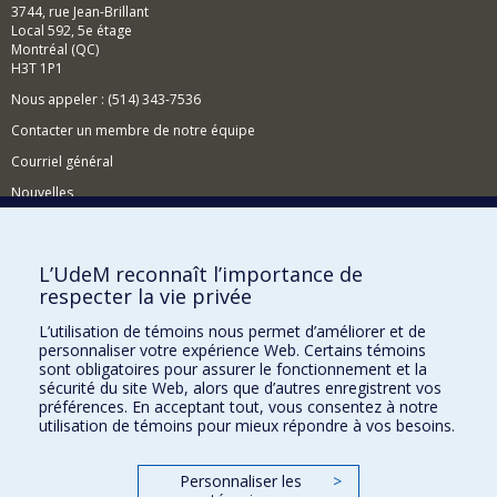
3744, rue Jean-Brillant
Local 592, 5e étage
Montréal (QC)
H3T 1P1
Nous appeler : (514) 343-7536
Contacter un membre de notre équipe
Courriel général
Nouvelles
Événements
Comment soutenir le CÉRIUM?
L’UdeM reconnaît l’importance de
respecter la vie privée
BESOIN D'AIDE?
L’utilisation de témoins nous permet d’améliorer et de
Plan du site
personnaliser votre expérience Web. Certains témoins
Signaler une erreur
sont obligatoires pour assurer le fonctionnement et la
sécurité du site Web, alors que d’autres enregistrent vos
Accessibilité
préférences. En acceptant tout, vous consentez à notre
utilisation de témoins pour mieux répondre à vos besoins.
FACULTÉ DES ARTS ET DES SCIENCES
Nos départements et écoles
Personnaliser les
>