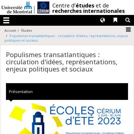
Passer
/
Centre d'
études
et de
au
recherches internationales
contenu
Langues
Liens 
R
Menu
N
Accueil
Études
Populismes transatlantiques : circulation d'idées, représentations, enjeux
politiques et sociaux
Populismes transatlantiques :
circulation d'idées, représentations,
enjeux politiques et sociaux
Présentation