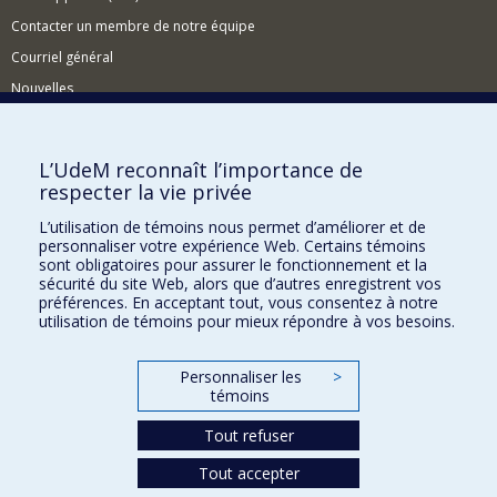
Contacter un membre de notre équipe
Courriel général
Nouvelles
Événements
Comment soutenir le CÉRIUM?
L’UdeM reconnaît l’importance de
respecter la vie privée
BESOIN D'AIDE?
L’utilisation de témoins nous permet d’améliorer et de
Plan du site
personnaliser votre expérience Web. Certains témoins
Signaler une erreur
sont obligatoires pour assurer le fonctionnement et la
sécurité du site Web, alors que d’autres enregistrent vos
Accessibilité
préférences. En acceptant tout, vous consentez à notre
utilisation de témoins pour mieux répondre à vos besoins.
FACULTÉ DES ARTS ET DES SCIENCES
Nos départements et écoles
Personnaliser les
>
témoins
Nos centres d'études
Tout refuser
Nos programmes et cours
Tout accepter