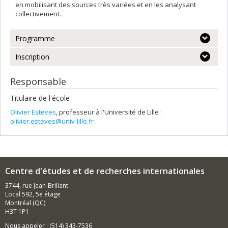
en mobilisant des sources très variées et en les analysant
collectivement.
Programme
Inscription
Responsable
Titulaire de l'école
Olivier Esteves
, professeur à l'Université de Lille :
olivier.esteves@univ-lille.fr
Centre d'études et de recherches internationales
3744, rue Jean-Brillant
Local 592, 5e étage
Montréal (QC)
H3T 1P1
Nous appeler : (514) 343-7536