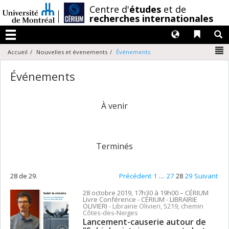
Passer
/
Centre d'
études
et de
au
recherches internationales
contenu
Langues
Liens 
R
Menu
N
Accueil
Nouvelles et évenements
Événements
Événements
À venir
Terminés
28 de 29.
Précédent
1
…
27
28
29
Suivant
28 octobre 2019, 17h30 à 19h00
– CÉRIUM
Livre Conférence
- CÉRIUM - LIBRAIRIE
OLIVIERI
- Librairie Olivieri, 5219, chemin
Côtes-des-Neiges
Lancement-causerie autour de