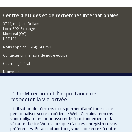
Centre d'études et de recherches internationales
3744, rue Jean-Brillant
Local 592, 5e étage
Montréal (QC)
H3T 1P1
Nous appeler : (514) 343-7536
Contacter un membre de notre équipe
Courriel général
Nouvelles
Événements
Comment soutenir le CÉRIUM?
L’UdeM reconnaît l’importance de
respecter la vie privée
BESOIN D'AIDE?
L’utilisation de témoins nous permet d’améliorer et de
Plan du site
personnaliser votre expérience Web. Certains témoins
Signaler une erreur
sont obligatoires pour assurer le fonctionnement et la
sécurité du site Web, alors que d’autres enregistrent vos
Accessibilité
préférences. En acceptant tout, vous consentez à notre