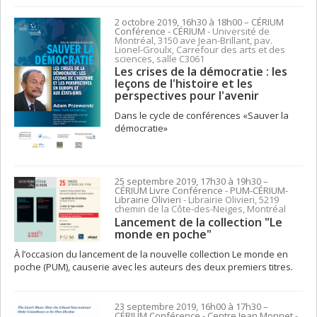
2 octobre 2019, 16h30 à 18h00
– CÉRIUM
Conférence
- CÉRIUM
- Université de
Montréal, 3150 ave Jean-Brillant, pav.
Lionel-Groulx, Carrefour des arts et des
sciences, salle C3061
Les crises de la démocratie : les
leçons de l'histoire et les
perspectives pour l'avenir
Dans le cycle de conférences «Sauver la
démocratie»
25 septembre 2019, 17h30 à 19h30
–
CÉRIUM
Livre Conférence
- PUM-CÉRIUM-
Librairie Olivieri
- Librairie Olivieri, 5219
chemin de la Côte-des-Neiges, Montréal
Lancement de la collection "Le
monde en poche"
À l’occasion du lancement de la nouvelle collection Le monde en
poche (PUM), causerie avec les auteurs des deux premiers titres.
23 septembre 2019, 16h00 à 17h30
–
CÉRIUM
Conférence
- Centre Jean Monnet
-