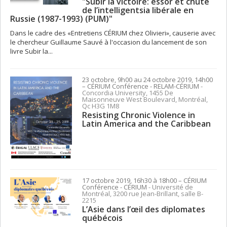
"Subir la victoire: essor et chute
de l’intelligentsia libérale en
Russie (1987-1993) (PUM)"
Dans le cadre des «Entretiens CÉRIUM chez Olivieri», causerie avec
le chercheur Guillaume Sauvé à l'occasion du lancement de son
livre Subir la...
23 octobre, 9h00 au 24 octobre 2019, 14h00
– CÉRIUM
Conférence
- RELAM-CÉRIUM
-
Concordia University, 1455 De
Maisonneuve West Boulevard, Montréal,
Qc H3G 1M8
Resisting Chronic Violence in
Latin America and the Caribbean
17 octobre 2019, 16h30 à 18h00
– CÉRIUM
Conférence
- CÉRIUM
- Université de
Montréal, 3200 rue Jean-Brillant, salle B-
2215
L’Asie dans l’œil des diplomates
québécois