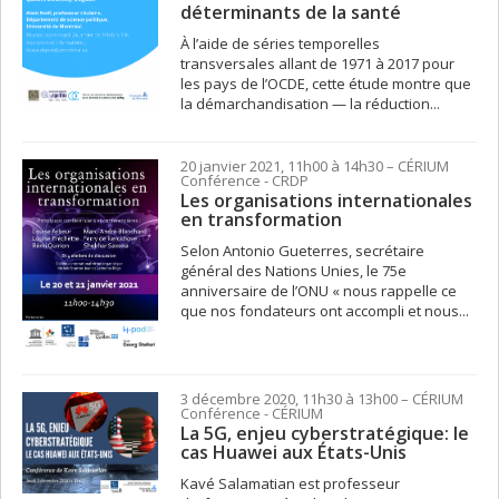
déterminants de la santé
À l’aide de séries temporelles
transversales allant de 1971 à 2017 pour
les pays de l’OCDE, cette étude montre que
la démarchandisation — la réduction...
20 janvier 2021, 11h00 à 14h30
– CÉRIUM
Conférence
- CRDP
Les organisations internationales
en transformation
Selon Antonio Gueterres, secrétaire
général des Nations Unies, le 75e
anniversaire de l’ONU « nous rappelle ce
que nos fondateurs ont accompli et nous...
3 décembre 2020, 11h30 à 13h00
– CÉRIUM
Conférence
- CÉRIUM
La 5G, enjeu cyberstratégique: le
cas Huawei aux États-Unis
Kavé Salamatian est professeur