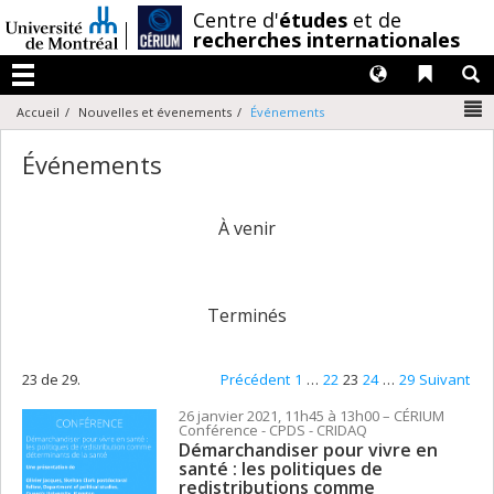
Passer
/
Centre d'
études
et de
au
recherches internationales
contenu
Langues
Liens 
R
Menu
N
Accueil
Nouvelles et évenements
Événements
Événements
À venir
Terminés
23 de 29.
Précédent
1
…
22
23
24
…
29
Suivant
26 janvier 2021, 11h45 à 13h00
– CÉRIUM
Conférence
- CPDS - CRIDAQ
Démarchandiser pour vivre en
santé : les politiques de
redistributions comme